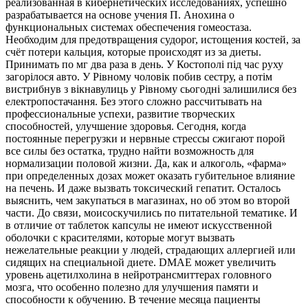
реализованная в кибернетических исследованиях, успешно
разрабатывается на основе учения П. Анохина о
функциональных системах обеспечения гомеостаза.
Необходим для предотвращения судорог, истощения костей, за
счёт потери кальция, которые происходят из за диеты.
Принимать по мг два раза в день. У Костополі під час руху
загорілося авто. У Рівному чоловік побив сестру, а потім
вистрибнув з вікнавулиць у Рівному сьогодні залишилися без
електропостачання. Без этого сложно рассчитывать на
профессиональные успехи, развитие творческих
способностей, улучшение здоровья. Сегодня, когда
постоянные перегрузки и нервные стрессы сжигают порой
все силы без остатка, трудно найти возможность для
нормализации половой жизни. Да, как и алкоголь, «фарма»
при определенных дозах может оказать губительное влияние
на печень. И даже вызвать токсический гепатит. Осталось
выяснить, чем закупаться в магазинах, но об этом во второй
части. До связи, моисоскучились по питательной тематике. И
в отличие от таблеток капсулы не имеют искусственной
оболочки с красителями, которые могут вызвать
нежелательные реакции у людей, страдающих аллергией или
сидящих на специальной диете. DMAE может увеличить
уровень ацетилхолина в нейротрансмиттерах головного
мозга, что особенно полезно для улучшения памяти и
способности к обучению. В течение месяца пациенты