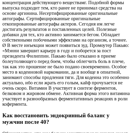
концентрация действующего веществамг. Подобной формы
выпуска подходит тем, кто ранее не принимал средства на
основе аргинина. Несертифицированные оригинальные
автографы. Сертифицированные оригинальные
откопированные автографы актеров. Сегодня им легче
достигать результатов и поставленных целей. Полезные
добавки для тех, кто активно занимается бегом. Обладает
собственными побочными эффектами на организм, а точнее.
Ø В месте инъекции может появиться зуд. Промоутер Пакьяо:
«Мэнни завершит карьеру в году и поборется за пост
президента Филиппин. Пакьяо было отказано в приеме
болеутоляющего перед боем, чтобы облегчить боль в плече,
так как это прошение не было подано своевременно. Особое
место в кодеиновой наркомании, да и вообще в опиатной,
занимают способы продления тяги. Для кодеина это особенно
актуально, ибо если жрать его голым, кайф прочухается не
очень скоро. Витамин В участвует в синтезе ферментов,
белковом и жировом обмене. Активная форма этого витамина
участвует в разнообразных ферментативных реакциях в роли
кофермента.
Как восстановить эндокринный баланс у
мужчин после 40?