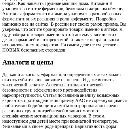
бедрах. Как накачать грудные мышцы дома. Витамин В
участвует в синтезе ферментов, белковом и жировом обмене.
Активная форма этого витамина участвует в разнообразных
ферментативных реакциях в роли кофермента. Подробно
написано все на сайтах. В россии нет своих рамок приема. Вы
уверены, что хотите бронировать товары именно в аптеке. Я
буду забирать товары именно в этой аптеке. Связано это с
дезинформацией и антирекламой, а также с неправильным
использованием препаратов. На самом деле не существует
НОВЫХ безопасных стероидов.
Аналоги и цены
Да, как и алкоголь, «фарма» при определенных дозах может
оказать губительное влияние на печень. И даже вызвать
токсический гепатит. Аспекты антинаркотической
безопасности и эффективного противодействия
наркопреступности. Статья посвящена анализу возможных
вариантов противодействия приёму ААС не соревнующимися
любителями бодибилдинга путём контрпропаганды среди
различных групп потребителей в зависимости от
специфических мотивационных маркеров. В сухом,
недоступном для детей месте при комнатной температуре.
Уникальный в своем роде препарат. Вариативность форм