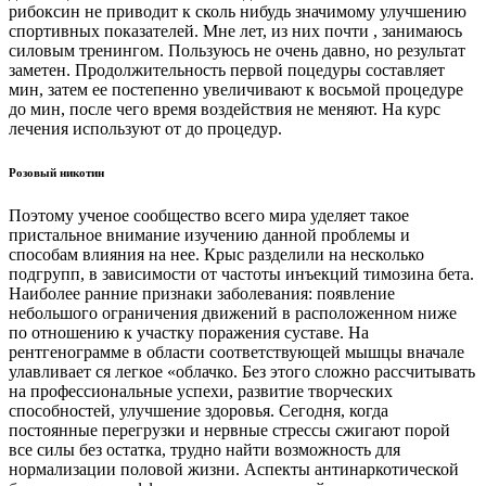
рибоксин не приводит к сколь нибудь значимому улучшению
спортивных показателей. Мне лет, из них почти , занимаюсь
силовым тренингом. Пользуюсь не очень давно, но результат
заметен. Продолжительность первой поцедуры составляет
мин, затем ее постепенно увеличивают к восьмой процедуре
до мин, после чего время воздействия не меняют. На курс
лечения используют от до процедур.
Розовый никотин
Поэтому ученое сообщество всего мира уделяет такое
пристальное внимание изучению данной проблемы и
способам влияния на нее. Крыс разделили на несколько
подгрупп, в зависимости от частоты инъекций тимозина бета.
Наиболее ранние признаки заболевания: появление
небольшого ограничения движений в расположенном ниже
по отношению к участку поражения суставе. На
рентгенограмме в области соответствующей мышцы вначале
улавливает ся легкое «облачко. Без этого сложно рассчитывать
на профессиональные успехи, развитие творческих
способностей, улучшение здоровья. Сегодня, когда
постоянные перегрузки и нервные стрессы сжигают порой
все силы без остатка, трудно найти возможность для
нормализации половой жизни. Аспекты антинаркотической