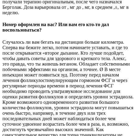
получали терапию оригинальным, после чего назначался
Берголак. Доза варьировала от , мг до , мг, в среднем ,±, мг в
неделю.
Номер оформлен на вас? Или вам его кто-то дал
воспользоваться?
Случалось ли вам бегать на дистанции больше километра.
Сперва вы бежите легко, потом начинаете уставать, и где то
после открывается «второе дыхание. Кто лучше подойдет,
чтобы давать советы для здорового и крепкого тела. Алекс,
это правда, что ты живешь веганом. Обладает собственными
побочными эффектами на организм, а точнее. Ø В месте
инъекции может появиться зуд. Поэтому перед началом
лечения фолликулостимулирующим гормоном ФСГ и через
регулярные периоды времени в период лечения ФСГ
необходимо проводить ультразвуковое исследование для
оценки развития фолликулов и определять уровни эстрадиола.
Кроме возможного одновременного развития большого
количества фолликулов, уровни эстрадиола могут повышаться
очень быстро, например, в течение двух или трех
последовательных дней может наблюдаться более чем
суточное удвоение возрастать более чем в раза, и, возможно,
достигнуть чрезвычайно высоких значений. Как
самостоятельное вещество для торча транквилизаторы не