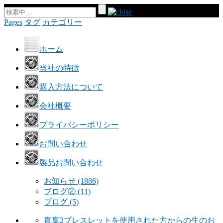
Pages
タグ
カテゴリー
ホーム
当社の特徴
購入方法について
会社概要
プライバシーポリシー
お問い合わせ
製品お問い合わせ
お知らせ
(1886)
ブログ②
(11)
ブログ
(5)
貴稟2ブレスレットを使用された方からの生のお