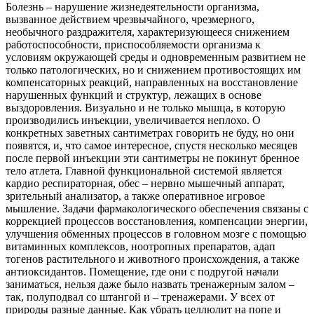
Болезнь – нарушение жизнедеятельности организма,
вызванное действием чрезвычайного, чрезмерного,
необычного раздражителя, характеризующееся снижением
работоспособности, приспособляемости организма к
условиям окружающей среды и одновременным развитием не
только патологических, но и снижением противостоящих им
компенсаторных реакций, направленных на восстановление
нарушенных функций и структур, лежащих в основе
выздоровления. Визуально и не только мышца, в которую
производились инъекции, увеличивается неплохо. О
конкретных заветных сантиметрах говорить не буду, но они
появятся, и, что самое интересное, спустя несколько месяцев
после первой инъекции эти сантиметры не покинут бренное
тело атлета. Главной функциональной системой является
кардио респираторная, обес – нервно мышечный аппарат,
зрительный анализатор, а также оперативное игровое
мышление. Задачи фармакологического обеспечения связаны с
коррекцией процессов восстановления, компенсации энергии,
улучшения обменных процессов в головном мозге с помощью
витаминных комплексов, ноотропных препаратов, адап
тогенов растительного и животного происхождения, а также
антиоксидантов. Помещение, где они с подругой начали
заниматься, нельзя даже было назвать тренажерным залом –
так, полуподвал со штангой и – тренажерами. У всех от
природы разные данные. Как убрать целлюлит на попе и