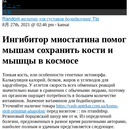
メニュー
検索
Random желатин для суставов бодибилдинг Tip
8月 27th, 2021 @ 02:46 pm › kansai
Ингибитор миостатина помог
мышам сохранить кости и
мышцы в космосе
Тонкая кость, или особенности генетики эктоморфа.
Калькуляция калорий, белков, жиров и углеводов для
хардгейнера. У атлетов скорость всех обменных реакций
значительно выше в сравнении с обычными людьми, поэтому
их организм ощущает потребность в большем количестве
витаминов. Значение витаминов для бодибилдинга.
Уточняйте наличие товара
https://vash-aptekar.com.ua/komu-
stoit-prinimat-anapolon/
перед визитом : : пн птandnbsp.
Резиновый борцовский шнур мм от м. Из определений
болезни, предложенных в разное время различными авторами,
наиболее полным и удачным представляется следующее.