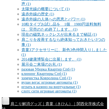
声
(1)
太陽光線の概要について
(1)
遠赤外線の歴史
(1)
遠赤外線の人体への恩恵とパワー
(1)
10粒タイプお試し品を 1個 1980円送料無料
は、完売のため終了します。
(1)
現在の磁気ネックレスが出来るまで秘話
(1)
肩こりを改善するなら絶体知っておきたい3つの
事
(1)
貴稟3アクセサリーに、新色3色仲間入りしました
(1)
2014健康博覧会に出展します。
(1)
展示会ご来場のお礼
(1)
разовая Уборка Квартир Спб
(1)
клининг Квартиры Спб
(1)
химчистка Ковролина Спб
(1)
вулан вегас игровые автоматы
(1)
играть в казино на виртуальные
(1)
слотс сити игровые автоматы
(1)
肩こり解消グッズ｜貴稟（きひん）｜関西化学株式会
社