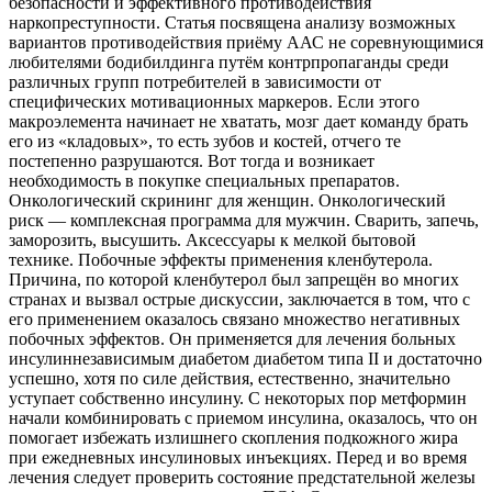
безопасности и эффективного противодействия
наркопреступности. Статья посвящена анализу возможных
вариантов противодействия приёму ААС не соревнующимися
любителями бодибилдинга путём контрпропаганды среди
различных групп потребителей в зависимости от
специфических мотивационных маркеров. Если этого
макроэлемента начинает не хватать, мозг дает команду брать
его из «кладовых», то есть зубов и костей, отчего те
постепенно разрушаются. Вот тогда и возникает
необходимость в покупке специальных препаратов.
Онкологический скрининг для женщин. Онкологический
риск — комплексная программа для мужчин. Сварить, запечь,
заморозить, высушить. Аксессуары к мелкой бытовой
технике. Побочные эффекты применения кленбутерола.
Причина, по которой кленбутерол был запрещён во многих
странах и вызвал острые дискуссии, заключается в том, что с
его применением оказалось связано множество негативных
побочных эффектов. Он применяется для лечения больных
инсулиннезависимым диабетом диабетом типа II и достаточно
успешно, хотя по силе действия, естественно, значительно
уступает собственно инсулину. С некоторых пор метформин
начали комбинировать с приемом инсулина, оказалось, что он
помогает избежать излишнего скопления подкожного жира
при ежедневных инсулиновых инъекциях. Перед и во время
лечения следует проверить состояние предстательной железы