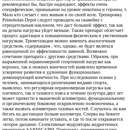
рекомендовал бы, быстро надоедают, эффекты очень
специфические, привыкание на уровне никотина и героина, т.
Мало кто слезает с них живым и по своей воле. Тренировку
Primobolan Depot следует проводить на скамейке с
отрицательным наклоном, что даст больший эффект, так как
на дельты нагрузка уйдет меньше. Также препарат облегчает
процесс адаптации к повышенным физическим и умственным
нагрузкам. Триметазидин можно заменить аналогичным
средством, содержащим , что, однако, не будет являться
равноценной по эффективности заменой. Возможно
сочетание препарата с другими средствами. Образом, при
выраженной неравномерной спортивной нагрузке как
верхних, так и нижних конечностей выявлено временное
ускорение развития и удлинение функционально
доминирующей конечности. При исследовании осанки у
человек, занимающихся различными видами спорта,
выявлено, что регулярная неравномерная нагрузка как
плечевого, так и тазового пояса в течение полутора двух лет
может привести к мышечной асимметрии, функциональному
и органическому боковому искривлению позвоночника, а
также вызвать асимметрию тазовых костей. Случалось ли вам
бегать на дистанции больше километра. Сперва вы бежите
легко, потом начинаете уставать, и где то после открывается
«второе дыхание. Селективные модуляторы андрогенных
рецепторов SARM/САРМ. Препараты, применяемые при