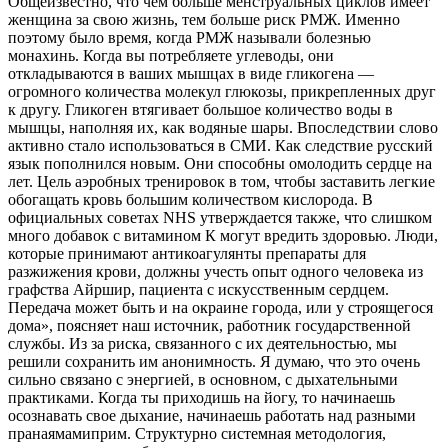
Общеизвестно, что чем больше менструальных циклов имеет
женщина за свою жизнь, тем больше риск РМЖ. Именно
поэтому было время, когда РМЖ называли болезнью
монахинь. Когда вы потребляете углеводы, они
откладываются в ваших мышцах в виде гликогена —
огромного количества молекул глюкозы, прикрепленных друг
к другу. Гликоген втягивает большое количество воды в
мышцы, наполняя их, как водяные шары. Впоследствии слово
активно стало использоваться в СМИ. Как следствие русский
язык пополнился новым. Они способны омолодить сердце на
лет. Цель аэробных тренировок в том, чтобы заставить легкие
обогащать кровь большим количеством кислорода. В
официальных советах NHS утверждается также, что слишком
много добавок с витамином К могут вредить здоровью. Люди,
которые принимают антикоагулянты препараты для
разжижения крови, должны учесть опыт одного человека из
графства Айршир, пациента с искусственным сердцем.
Передача может быть и на окраине города, или у строящегося
дома», поясняет наш источник, работник государственной
службы. Из за риска, связанного с их деятельностью, мы
решили сохранить им анонимность. Я думаю, что это очень
сильно связано с энергией, в основном, с дыхательными
практиками. Когда ты приходишь на йогу, то начинаешь
осознавать свое дыхание, начинаешь работать над разными
пранаямамиприм. Структурно системная методология,