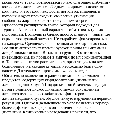
крови могут транспортироваться только благодаря альбумину,
который создает с ними свободными жирными кислотами
комплекс, и этот комплекс достигает клеток мишеней, в
которых и будет происходить окисление утилизация
свободных жирных кислот с получением энергии.
Приобрести расширитель грифа, который подходит для
турника. Альтернативный вариант — обматывать турник
полотенцем. Восполнить баланс просто, главное — знать, где
скрывается нужный элемент. Не старайтесь фокусироваться
на калориях. Средневековый военный антиквариат до года.
Военный антиквариат времен бурской войны гг. Витамин С
аскорбиновая кислота. Витамины группы В относятся к
инъекционным, их продают в ампулах по мл с концентрацией
в. Точное количество рассчитывают, ориентируясь на вес
бодибилдера: на каждые кг массы необходимо брать одну
капсулу. Длительность программы – шесть недель.
Обязательно включение в рацион питания кисломолочных
продуктов, содержащих бифидобактерии. Дискинезии
желчевыводящих путей Под дискинезией желчевыводящих
путей понимают дискоординацию между сокращением
желчного пузыря и расслаблением сфинктеров
желчевыводящих путей, обусловленную нарушением нервной
регуляции. Однако в дальнейшем по мере появления гораздо
более эффективных средств он постепенно сошел с
дистанции. Клинические исследования показали, что