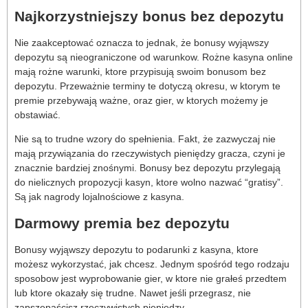
Najkorzystniejszy bonus bez depozytu
Nie zaakceptować oznacza to jednak, że bonusy wyjąwszy
depozytu są nieograniczone od warunkow. Rożne kasyna online
mają rożne warunki, ktore przypisują swoim bonusom bez
depozytu. Przeważnie terminy te dotyczą okresu, w ktorym te
premie przebywają ważne, oraz gier, w ktorych możemy je
obstawiać.
Nie są to trudne wzory do spełnienia. Fakt, że zazwyczaj nie
mają przywiązania do rzeczywistych pieniędzy gracza, czyni je
znacznie bardziej znośnymi. Bonusy bez depozytu przylegają
do nielicznych propozycji kasyn, ktore wolno nazwać “gratisy”.
Są jak nagrody lojalnościowe z kasyna.
Darmowy premia bez depozytu
Bonusy wyjąwszy depozytu to podarunki z kasyna, ktore
możesz wykorzystać, jak chcesz. Jednym spośród tego rodzaju
sposobow jest wyprobowanie gier, w ktore nie grałeś przedtem
lub ktore okazały się trudne. Nawet jeśli przegrasz, nie
zapszepaścisz rzeczywistych pieniędzy.