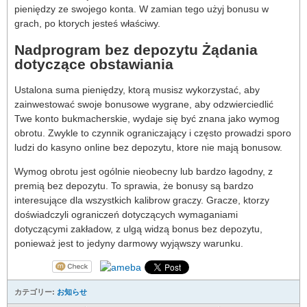
pieniędzy ze swojego konta. W zamian tego użyj bonusu w
grach, po ktorych jesteś właściwy.
Nadprogram bez depozytu Żądania
dotyczące obstawiania
Ustalona suma pieniędzy, ktorą musisz wykorzystać, aby
zainwestować swoje bonusowe wygrane, aby odzwierciedlić
Twe konto bukmacherskie, wydaje się być znana jako wymog
obrotu. Zwykle to czynnik ograniczający i często prowadzi sporo
ludzi do kasyno online bez depozytu, ktore nie mają bonusow.
Wymog obrotu jest ogólnie nieobecny lub bardzo łagodny, z
premią bez depozytu. To sprawia, że bonusy są bardzo
interesujące dla wszystkich kalibrow graczy. Gracze, ktorzy
doświadczyli ograniczeń dotyczących wymaganiami
dotyczącymi zakładow, z ulgą widzą bonus bez depozytu,
ponieważ jest to jedyny darmowy wyjąwszy warunku.
カテゴリー:
お知らせ