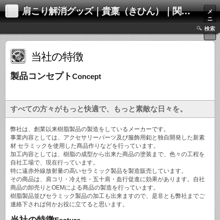
肩こり解消グッズ｜貴稟（きひん）｜関西化学株式会社
メ
ニ
ュ
検索
ー
当社の特徴
製品コンセプト
Concept
すべての方々がもっと快適で、もっと素敵な日々を。
弊社は、創業以来樹脂製品の製造をしているメーカーです。
事業内容としては、アクセサリーパーツ及び服飾用釦と独自開発した新素
材 セラミックを使用した商品作りなどを行っています。
加工内容としては、樹脂の成型から出来た商品の塗装まで、色々の工程を
自社工場で、現在行っています。
特に遠赤外線放射量の高いセラミック製品を製造販売しています。
その商品は、肩コリ・冷え性・五十肩・血行促進に効果があります。自社
商品の卸売りとOEMによる商品の製造を行っています。
樹脂製品並びセラミック製品の加工も出来ますので、是非とも弊社までご
連絡下されば何かお役に立てると思います。
当社の特徴