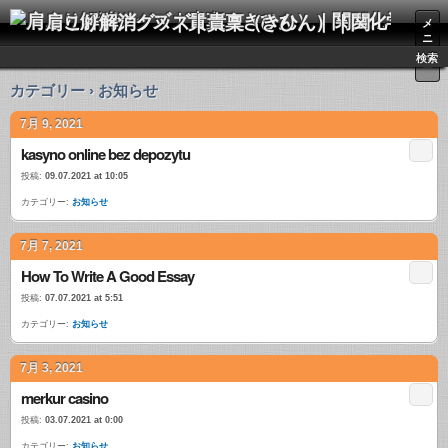
肩こり解消グッズ｜貴稟（きひん）｜関西化学株式会社
メ
ニ
ュ
検索
ー
カテゴリー › お知らせ
7月 9, 2021
kasyno online bez depozytu
投稿:
09.07.2021 at 10:05
カテゴリー:
お知らせ
7月 7, 2021
How To Write A Good Essay
投稿:
07.07.2021 at 5:51
カテゴリー:
お知らせ
7月 3, 2021
merkur casino
投稿:
03.07.2021 at 0:00
カテゴリー:
お知らせ