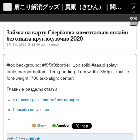
肩こり解消グッズ｜貴稟（きひん）｜関西化学株式会社
メ
ニ
ュ
検索
ー
Займы на карту Сбербанка моментально онлайн
без отказа круглосуточно 2020
5月 5th, 2020 @ 12:00 am › kansai
#toc background: #f9f9f9;border: 1px solid #aaa;display:
table;margin-bottom: 1em;padding: 1em;width: 350px; .toctitle
font-weight: 700;text-align: center;
Главные разделы статьи
Итоговое сравнение займов на карту
Способы получения
カテゴリー:
お知らせ