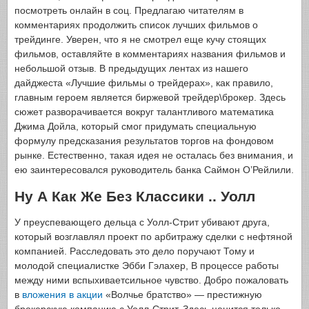
посмотреть онлайн в соц. Предлагаю читателям в
комментариях продолжить список лучших фильмов о
трейдинге. Уверен, что я не смотрел еще кучу стоящих
фильмов, оставляйте в комментариях названия фильмов и
небольшой отзыв. В предыдущих лентах из нашего
дайджеста «Лучшие фильмы о трейдерах», как правило,
главным героем является биржевой трейдер\брокер. Здесь
сюжет разворачивается вокруг талантливого математика
Джима Дойла, который смог придумать специальную
формулу предсказания результатов торгов на фондовом
рынке. Естественно, такая идея не осталась без внимания, и
ею заинтересовался руководитель банка Саймон О’Рейлили.
Ну А Как Же Без Классики .. Уолл
У преуспевающего дельца с Уолл-Стрит убивают друга,
который возглавлял проект по арбитражу сделки с нефтяной
компанией. Расследовать это дело поручают Тому и
молодой специалистке Эбби Гэлахер, В процессе работы
между ними вспыхиваетсильное чувство. Добро пожаловать
в
вложения в акции
«Волчье братство» — престижную