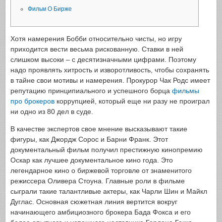
Фильм О Бирже
Хотя намерения Бобби относительно чисты, но игру
приходится вести весьма рискованную. Ставки в ней
слишком высоки – с десятизначными цифрами. Поэтому
надо проявлять хитрость и изворотливость, чтобы сохранять
в тайне свои мотивы и намерения. Прокурор Чак Родс имеет
репутацию принципиального и успешного борца
фильмы
про брокеров
коррупцией, который еще ни разу не проиграл
ни одно из 80 дел в суде.
В качестве экспертов свое мнение высказывают такие
фигуры, как Джордж Сорос и Барни Франк. Этот
документальный фильм получил престижную кинопремию
Оскар как лучшее документальное кино года. Это
легендарное кино о биржевой торговле от знаменитого
режиссера Оливера Стоуна. Главные роли в фильме
сыграли такие талантливые актеры, как Чарли Шин и Майкл
Дуглас. Основная сюжетная линия вертится вокруг
начинающего амбициозного брокера Бада Фокса и его