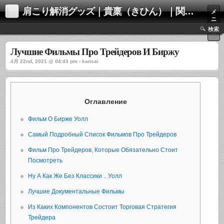
肩こり解消グッズ｜貴稟（きひん）｜関西化学株式会社
メ
ニ
ュ
検索
ー
Лучшие Фильмы Про Трейдеров И Биржу
4月 22nd, 2021 @ 04:43 pm › kansai
Оглавление
Фильм О Бирже Уолл
Самый Подробный Список Фильмов Про Трейдеров
Фильм Про Трейдеров, Которые Обязательно Стоит
Посмотреть
Ну А Как Же Без Классики .. Уолл
Лучшие Документальные Фильмы
Из Каких Компонентов Состоит Торговая Стратегия
Трейдера