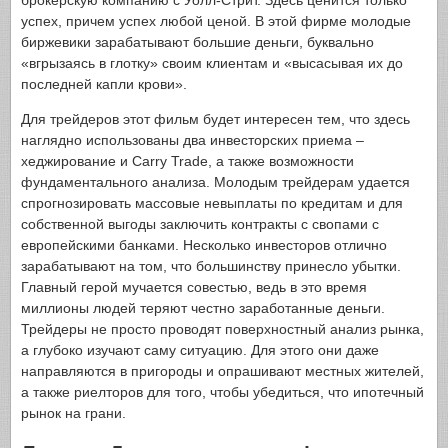
брокерскую компанию с Уолл-Стрит. Здесь ценится только
успех, причем успех любой ценой. В этой фирме молодые
биржевики зарабатывают большие деньги, буквально
«вгрызаясь в глотку» своим клиентам и «высасывая их до
последней капли крови».
Для трейдеров этот фильм будет интересен тем, что здесь
наглядно использованы два инвесторских приема –
хеджирование и Carry Trade, а также возможности
фундаментального анализа. Молодым трейдерам удается
спрогнозировать массовые невыплаты по кредитам и для
собственной выгоды заключить контракты с свопами с
европейскими банками. Несколько инвесторов отлично
зарабатывают на том, что большинству принесло убытки.
Главный герой мучается совестью, ведь в это время
миллионы людей теряют честно заработанные деньги.
Трейдеры не просто проводят поверхностный анализ рынка,
а глубоко изучают саму ситуацию. Для этого они даже
направляются в пригороды и опрашивают местных жителей,
а также риелторов для того, чтобы убедиться, что ипотечный
рынок на грани.