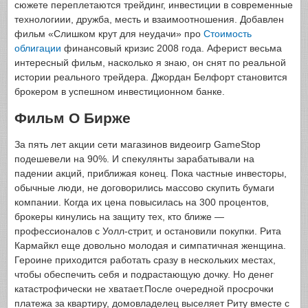
сюжете переплетаются трейдинг, инвестиции в современные
технологиии, дружба, месть и взаимоотношения. Добавлен
фильм «Слишком крут для неудачи» про
Стоимость
облигации
финансовый кризис 2008 года. Аферист весьма
интересный фильм, насколько я знаю, он снят по реальной
истории реального трейдера. Джордан Белфорт становится
брокером в успешном инвестиционном банке.
Фильм О Бирже
За пять лет акции сети магазинов видеоигр GameStop
подешевели на 90%. И спекулянты зарабатывали на
падении акций, приближая конец. Пока частные инвесторы,
обычные люди, не договорились массово скупить бумаги
компании. Когда их цена повысилась на 300 процентов,
брокеры кинулись на защиту тех, кто ближе —
профессионалов с Уолл-стрит, и остановили покупки. Рита
Кармайкл еще довольно молодая и симпатичная женщина.
Героине приходится работать сразу в нескольких местах,
чтобы обеспечить себя и подрастающую дочку. Но денег
катастрофически не хватает.После очередной просрочки
платежа за квартиру, домовладелец выселяет Риту вместе с