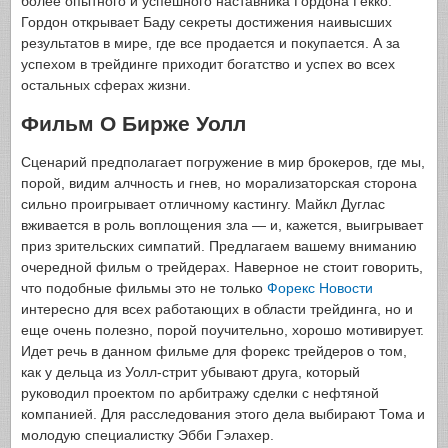
более опытного и успешного наставника Гордона Гекко.
Гордон открывает Баду секреты достижения наивысших
результатов в мире, где все продается и покупается. А за
успехом в трейдинге приходит богатство и успех во всех
остальных сферах жизни.
Фильм О Бирже Уолл
Сценарий предполагает погружение в мир брокеров, где мы,
порой, видим алчность и гнев, но морализаторская сторона
сильно проигрывает отличному кастингу. Майкл Дуглас
вживается в роль воплощения зла — и, кажется, выигрывает
приз зрительских симпатий. Предлагаем вашему вниманию
очередной фильм о трейдерах. Наверное не стоит говорить,
что подобные фильмы это не только
Форекс Новости
интересно для всех работающих в области трейдинга, но и
еще очень полезно, порой поучительно, хорошо мотивирует.
Идет речь в данном фильме для форекс трейдеров о том,
как у дельца из Уолл-стрит убывают друга, который
руководил проектом по арбитражу сделки с нефтяной
компанией. Для расследования этого дела выбирают Тома и
молодую специалистку Эбби Гэлахер.