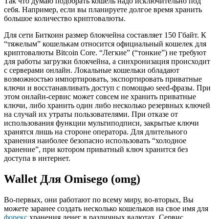
Так что думаю подобрать кошель надо исключительно под
себя. Например, если вы планируете долгое время хранить
большое количество криптовалюты.
Для сети Биткоин размер блокчейна составляет 150 Гбайт. К
“тяжелым” кошелькам относится официальный кошелек для
криптовалюты Bitcoin Core. “Легкие” (“тонкие”) не требуют
для работы загрузки блокчейна, а синхронизация происходит
с серверами онлайн. Локальные кошельки обладают
возможностью импортировать, экспортировать приватные
ключи и восстанавливать доступ с помощью seed-фразы. При
этом онлайн-сервис может совсем не хранить приватные
ключи, либо хранить один либо несколько резервных ключей
на случай их утраты пользователями. При отказе от
использования функции мультиподписи, закрытые ключи
хранятся лишь на стороне оператора. Для длительного
хранения наиболее безопасно использовать “холодное
хранение”, при котором приватный ключ хранится без
доступа в интернет.
Wallet Для Omisego (omg)
Во-первых, они работают по всему миру, во-вторых, Вы
можете заранее создать несколько кошельков на свое имя для
форекс
хранения денег в различных валютах. Сервис