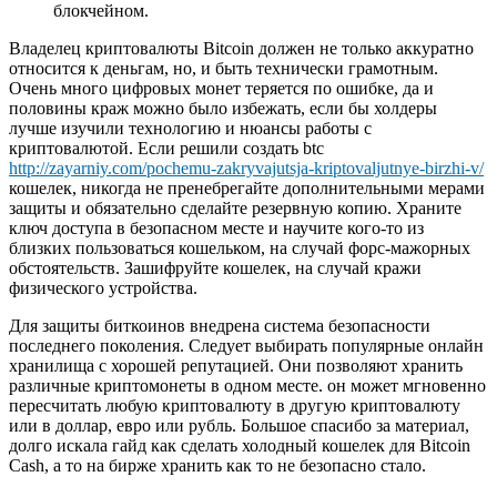
блокчейном.
Владелец криптовалюты Bitcoin должен не только аккуратно
относится к деньгам, но, и быть технически грамотным.
Очень много цифровых монет теряется по ошибке, да и
половины краж можно было избежать, если бы холдеры
лучше изучили технологию и нюансы работы с
криптовалютой. Если решили создать btc
http://zayarniy.com/pochemu-zakryvajutsja-kriptovaljutnye-birzhi-v/
кошелек, никогда не пренебрегайте дополнительными мерами
защиты и обязательно сделайте резервную копию. Храните
ключ доступа в безопасном месте и научите кого-то из
близких пользоваться кошельком, на случай форс-мажорных
обстоятельств. Зашифруйте кошелек, на случай кражи
физического устройства.
Для защиты биткоинов внедрена система безопасности
последнего поколения. Следует выбирать популярные онлайн
хранилища с хорошей репутацией. Они позволяют хранить
различные криптомонеты в одном месте. он может мгновенно
пересчитать любую криптовалюту в другую криптовалюту
или в доллар, евро или рубль. Большое спасибо за материал,
долго искала гайд как сделать холодный кошелек для Bitcoin
Cash, а то на бирже хранить как то не безопасно стало.