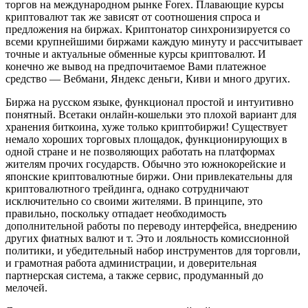
торгов на международном рынке Forex. Плавающие курсы
криптовалют так же зависят от соотношения спроса и
предложения на биржах. Криптонатор синхронизируется со
всеми крупнейшими биржами каждую минуту и рассчитывает
точные и актуальные обменные курсы криптовалют. И
конечно же вывод на предпочитаемое Вами платежное
средство — Вебмани, Яндекс деньги, Киви и много других.
Биржа на русском языке, функционал простой и интуитивно
понятный. Всетаки онлайн-кошельки это плохой вариант для
хранения биткоина, хуже только криптобиржи! Существует
немало хороших торговых площадок, функционирующих в
одной стране и не позволяющих работать на платформах
жителям прочих государств. Обычно это южнокорейские и
японские криптовалютные биржи. Они привлекательны для
криптовалютного трейдинга, однако сотрудничают
исключительно со своими жителями. В принципе, это
правильно, поскольку отпадает необходимость
дополнительной работы по переводу интерфейса, внедрению
других фиатных валют и т. Это и лояльность комиссионной
политики, и убедительный набор инструментов для торговли,
и грамотная работа администрации, и доверительная
партнерская система, а также сервис, продуманный до
мелочей.