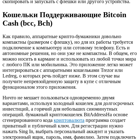
скопировать и запускать с флешки или другого устройства.
Кошельки Поддерживающие Bitcoin
Cash (bcс, Bch)
Как правило, аппаратные крипто-бумажники довольно
компактны (размером с флешку), но для их работы требуется
подключение к компьютеру или сотовому телефону. Есть и
автономные решения, но они уже не компактны. В общем, его
можно носить в кармане и использовать из любой точки мира
с любого ПК или мобильника. Это приложение легко может
интегрироваться с аппаратными кошельками Trezor или
Ledreg, о которых речь пойдет ниже. В этом случае вы
получите непревзойденную защиту в купе с отличным
функционалом этого приложения.
Ничто не мешает пользоваться одновременно двумя
вариантами, используя холодный кошелек для долгосрочных
инвестиций, а горячий для небольших сиюминутных
операций. бумажный криптокошелек BitAddressНа основе
сгенерированного кода
криптовалюта
программа создает
приватный и публичный ключ. Для регистрации нужно
нажать Sing In, выбрать персональный аккаунт и указать
электронный ящик, пароль, имя, фамилию. Затем подключить