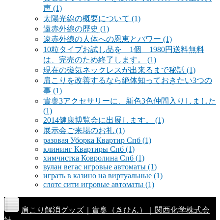
声
(1)
太陽光線の概要について
(1)
遠赤外線の歴史
(1)
遠赤外線の人体への恩恵とパワー
(1)
10粒タイプお試し品を 1個 1980円送料無料
は、完売のため終了します。
(1)
現在の磁気ネックレスが出来るまで秘話
(1)
肩こりを改善するなら絶体知っておきたい3つの
事
(1)
貴稟3アクセサリーに、新色3色仲間入りしました
(1)
2014健康博覧会に出展します。
(1)
展示会ご来場のお礼
(1)
разовая Уборка Квартир Спб
(1)
клининг Квартиры Спб
(1)
химчистка Ковролина Спб
(1)
вулан вегас игровые автоматы
(1)
играть в казино на виртуальные
(1)
слотс сити игровые автоматы
(1)
肩こり解消グッズ｜貴稟（きひん）｜関西化学株式会