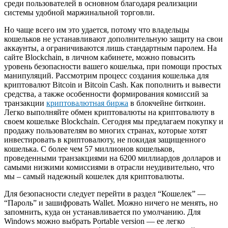
среди пользователей в основном благодаря реализации
системы удобной маржинальной торговли.
Но чаще всего им это удается, потому что владельцы
кошельков не устанавливают дополнительную защиту на свои
аккаунты, а ограничиваются лишь стандартным паролем. На
сайте Blockchain, в личном кабинете, можно повысить
уровень безопасности вашего кошелька, при помощи простых
манипуляций. Рассмотрим процесс создания кошелька для
криптовалют Bitcoin и Bitcoin Cash. Как пополнить и вывести
средства, а также особенности формирования комиссий за
транзакции
криптовалютная биржа
в блокчейне биткоин.
Легко выполняйте обмен криптовалюты на криптовалюту в
своем кошельке Blockchain. Сегодня мы предлагаем покупку и
продажу пользователям во многих странах, которые хотят
инвестировать в криптовалюту, не покидая защищенного
кошелька. С более чем 57 миллионов кошельков,
проведенными транзакциями на 6200 миллиардов долларов и
самыми низкими комиссиями в отрасли неудивительно, что
мы – самый надежный кошелек для криптовалюты.
Для безопасности следует перейти в раздел “Кошелек” —
“Пароль” и зашифровать Wallet. Можно ничего не менять, но
запомнить, куда он устанавливается по умолчанию. Для
Windows можно выбрать Portable version — ее легко