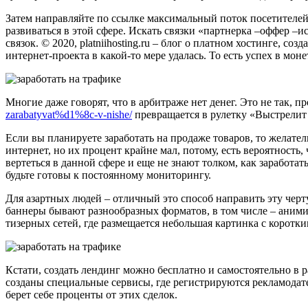
Затем направляйте по ссылке максимальный поток посетителей
развиваться в этой сфере. Искать связки «партнерка –оффер –
связок. © 2020, platniihosting.ru – блог о платном хостинге, 
интернет-проекта в какой-то мере удалась. То есть успех в мон
Многие даже говорят, что в арбитраже нет денег. Это не так, 
zarabatyvat%d1%8c-v-nishe/
превращается в рулетку «Выстрелит 
Если вы планируете заработать на продаже товаров, то желате
интернет, но их процент крайне мал, потому, есть вероятность
вертеться в данной сфере и еще не знают толком, как заработа
будьте готовы к постоянному мониторингу.
Для азартных людей – отличный это способ направить эту черт
баннеры бывают разнообразных форматов, в том числе – аним
тизерных сетей, где размещается небольшая картинка с коро
Кстати, создать лендинг можно бесплатно и самостоятельно в 
созданы специальные сервисы, где регистрируются рекламодате
берет себе проценты от этих сделок.