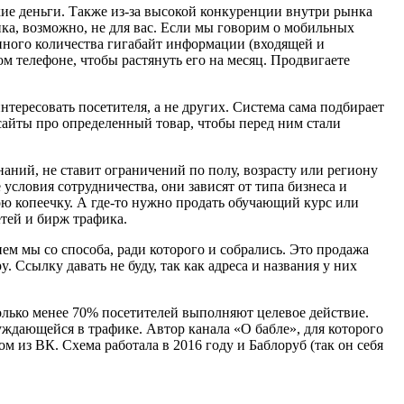
ие деньги. Также из-за высокой конкуренции внутри рынка
ка, возможно, не для вас. Если мы говорим о мобильных
енного количества гигабайт информации (входящей и
м телефоне, чтобы растянуть его на месяц. Продвигаете
интересовать посетителя, а не других. Система сама подбирает
сайты про определенный товар, чтобы перед ним стали
наний, не ставит ограничений по полу, возрасту или региону
условия сотрудничества, они зависят от типа бизнеса и
вою копеечку. А где-то нужно продать обучающий курс или
етей и бирж трафика.
нем мы со способа, ради которого и собрались. Это продажа
 Ссылку давать не буду, так как адреса и названия у них
олько менее 70% посетителей выполняют целевое действие.
ждающейся в трафике. Автор канала «О бабле», для которого
м из ВК. Схема работала в 2016 году и Баблоруб (так он себя