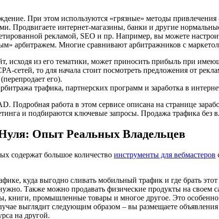
уждение. При этом используются «грязные» методы привлечения 
ами. Продвигаете интернет-магазины, банки и другие нормальн
тированной рекламой, SEO и пр. Например, вы можете настроит
лым» арбитражем. Многие сравнивают арбитражников с маркетол
т, исходя из его тематики, может приносить прибыль при имею
PA-сетей, то для начала стоит посмотреть предложения от рекла
(перепродает его).
рбитража трафика, партнерских программ и заработка в интерне
. Подробная работа в этом сервисе описана на странице заработ
гетинга и подбираются ключевые запросы. Продажа трафика без 
Нуля: Опыт Реальных Владельцев
орых содержат большое количество
инструменты для вебмастеров
фике, куда выгодно сливать мобильный трафик и где брать этот 
 нужно. Также можно продавать физические продукты на своем са
ы, книги, промышленные товары и многое другое. Это особенно а
лучае выглядит следующим образом – вы размещаете объявления 
урса на другой.