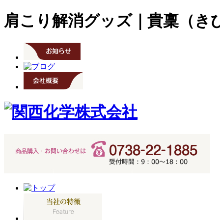
肩こり解消グッズ｜貴稟（き