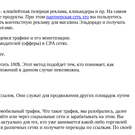
– кликбейтная тизерная реклама, кликандеры и пр. На самом
ые продукты. При этом
партнерская сеть это
вы пользуетесь
ь контекстную рекламу для магазина Эльдорадо и получать
огами.
щемся трафике и его монетизации.
модателей (офферы) в CPA сетях.
те.
ать 100$. Этот метод подойдет тем, кто понимает, как
вложений в данном случае невозможна.
ссылок. Они служат для продвижения других площадок путем
мобильный трафик. Что такое трафик, мы разобрались, далее
йте или через социальные сети и зарабатывать на этом. Вы
ктуально для тех, кто уже занимается какой-либо торговлей
в различных сетях и получаете переходы по ссылкам. По своей