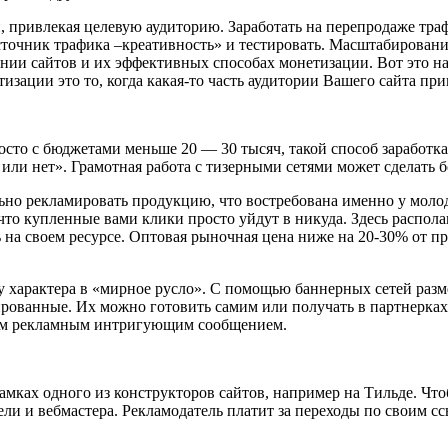
, привлекая целевую аудиторию. Заработать на перепродаже тр
источник трафика –креативность» и тестировать. Масштабирован
создании сайтов и их эффективных способах монетизации. Вот это 
етизации это то, когда какая-то часть аудитории Вашего сайта пр
просто с бюджетами меньше 20 — 30 тысяч, такой способ заработк
или нет». Грамотная работа с тизерными сетями может сделать
льно рекламировать продукцию, что востребована именно у моло
, что купленные вами клики просто уйдут в никуда. Здесь распо
ть на своем ресурсе. Оптовая рыночная цена ниже на 20-30% от п
у характера в «мирное русло». С помощью баннерных сетей разме
ированные. Их можно готовить самим или получать в партнерка
тким рекламным интригующим сообщением.
рамках одного из конструкторов сайтов, например на Тильде. Чт
ли и вебмастера. Рекламодатель платит за переходы по своим сс