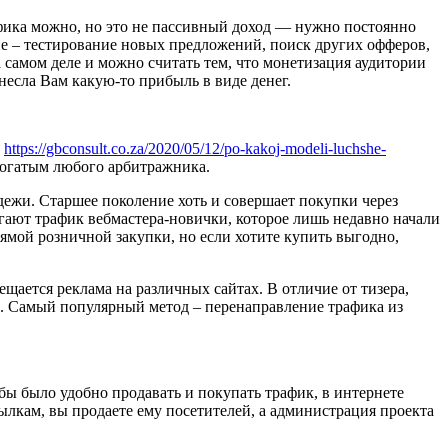
афика можно, но это не пассивный доход — нужно постоянно
ие – тестирование новых предложений, поиск других офферов,
на самом деле и можно считать тем, что монетизация аудитории
инесла Вам какую-то прибыль в виде денег.
а
https://gbconsult.co.za/2020/05/12/po-kakoj-modeli-luchshe-
 богатым любого арбитражника.
дежи. Старшее поколение хоть и совершает покупки через
лагают трафик вебмастера-новички, которое лишь недавно начали
рямой розничной закупки, но если хотите купить выгодно,
щается реклама на различных сайтах. В отличие от тизера,
х. Самый популярный метод – перенаправление трафика из
обы было удобно продавать и покупать трафик, в интернете
ылкам, вы продаете ему посетителей, а администрация проекта