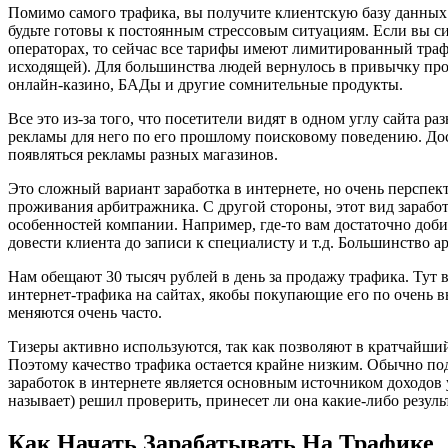
Помимо самого трафика, вы получите клиентскую базу данных 
будьте готовы к постоянным стрессовым ситуациям. Если вы с
операторах, то сейчас все тарифы имеют лимитированный траф
исходящей). Для большинства людей вернулось в привычку пров
онлайн-казино, БАДы и другие сомнительные продукты.
Все это из-за того, что посетители видят в одном углу сайта 
рекламы для него по его прошлому поисковому поведению. Дос
появляться рекламы разных магазинов.
Это сложный вариант заработка в интернете, но очень перспек
проживания арбитражника. С другой стороны, этот вид заработ
особенностей компании. Например, где-то вам достаточно доби
довести клиента до записи к специалисту и т.д. Большинство а
Нам обещают 30 тысяч рублей в день за продажу трафика. Тут в
интернет-трафика на сайтах, якобы покупающие его по очень вы
меняются очень часто.
Тизеры активно используются, так как позволяют в кратчайший
Поэтому качество трафика остается крайне низким. Обычно по
заработок в интернете является основным источником доходов у
называет) решил проверить, принесет ли она какие-либо резуль
Как Начать Зарабатывать На Трафике