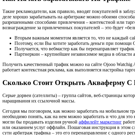
Такие рекламодатели, как правило, вводят покупателей в забл
деле хорошо зарабатывать на арбитраже можно обоими способ
разрешенными способами привлечения – контекстной или тарге
вознаграждение за привлеченных покупателей – это будет «бе
Вторым важным моментом является то, что не каждый сай
Поэтому, если Вы хотите заработать деньги при помощи C
Получается, что вебмастер как бы перенаправляет трафик 
Партнеркин – крупнейшее независимое медиа в области а
Получить качественный трафик можно на сайте Ojooo Watchig AD
работает контекстная реклама, как выполняется настройка тар
Сколько Стоит Открыть Акваферму С 
Серые дорвеи (сателлиты) – группа сайтов, веб-страницы кот
наращивания их ссылочной массы.
Сегодня мы поговорим, как можно заработать на мобильном тра
необходимо понять, как на нем можно заработать и что для это
могли бы продавать изделия ручной
аффилейт маркетинг
работ
или оказанием услуг оффлайн. Пошаговая инструкция в этом с
сути арбитраж трафика – это его перенаправление с одного рес