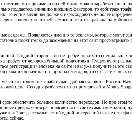
с почтовыми ящиками, а на ней также можно заработать не плох
ильно поддаетесь влиянию внешних факторов, то арбитраж трафи
ик. То есть в месяц вы должны израсходовать не более определ
ерять количество потребляемого и остаток трафика на мобильно
разные рекламы. Появляются именно те рекламы, которые могут за
таточно посетителю до захождения на этот сайт просматривать 
тивный. С одной стороны, он не требует каких-то специальных з
ка требует от человека большой подготовки. Существуют разные 
ться регистрации человека на сайте и вы уже получите за это с
рбитражников начинают с простых методов, то есть с тизерных с
 месяц-то столько не зарабатывает добрая половина России. Нач
сокой цене. Сегодня разберем их на примере сайта Money Snappy.
 срок обеспечить большое количество переходов. Но при этом т
добные предложения располагаются на сайте самой компании, ну
же как 7 лет, рассказывает об одной интересной связке с трафико
таты сейчас.