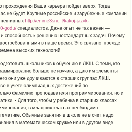
о прохождения Ваша карьера пойдет вверх. Тогда
Вас не будет. Крупные российские и зарубежные компании
спективных
http://emme3snc.it/kakoj-jazyk-
20-godu/
специалистов. Даже опыт не так важен —
 и способность к решению нестандартных задач. Почему
 востребованными в наше время. Это связано, прежде
времена высоких технологий.
одготовить школьников к обучению в ЛКШ. С теми, кто
ограммирование больше не изучаю, а даю им элементы
чего они уже доучиваются в старших группах ЛКШ.
иво в учете олимпиадных достижений по
олько фамилию преподавателя программирования, но и
ики. • Для того, чтобы у ребенка в старших классах
аммирования, в младших классах необходимо
тематике. Обычные занятия в школе не в счет, надо
знания в математическом кружке или в другом виде