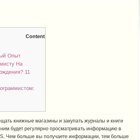
Кто Хочет Стать Программистом С Нуля
2020.04.29
Content
ный Опыт
мисту На
ождения? 11
рограммистом:
ещать книжные магазины и закупать журналы и книги
шним будет регулярно просматривать информацию в
SS. Чем больше вы получаете информации, тем больше