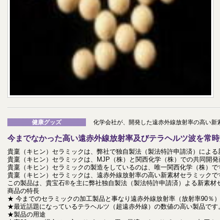
健康グッズ
化学会社が、開発した遠赤外線放射率の高い新
今までなかった高い遠赤外線放射率及びテラヘルツ波を常時
貴稟（キヒン）セラミックは、弊社で独自製法（製法特許申請済）による
貴稟（キヒン）セラミックは、MJP（株）と関西化学（株）での共同開発
貴稟（キヒン）セラミックの製造をしているのは、唯一関西化学（株）で
貴稟（キヒン）セラミックは、遠赤外線放射率の高い新素材セラミックで
この製品は、貴宝石®を主に弊社独自製法（製法特許申請済）よる新素材
商品の特長
★ 今までのセラミックの加工製品と事なり遠赤外線放射率（放射率90％
★最近話題になっているテラヘルツ（超遠赤外線）の数値の高い製品です
★製品の用途