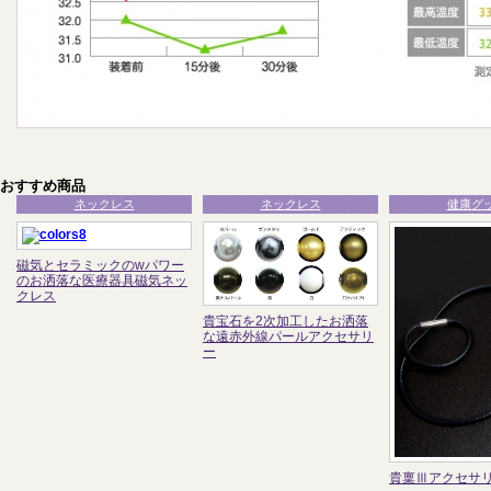
おすすめ商品
ネックレス
ネックレス
健康グ
磁気とセラミックのwパワー
のお洒落な医療器具磁気ネッ
クレス
貴宝石を2次加工したお洒落
な遠赤外線パールアクセサリ
ー
貴稟Ⅲアクセサ