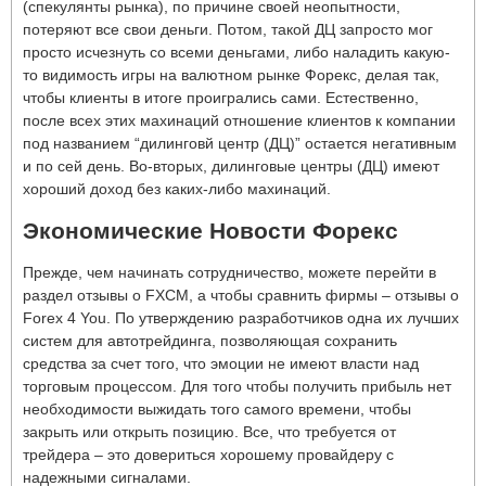
(спекулянты рынка), по причине своей неопытности,
потеряют все свои деньги. Потом, такой ДЦ запросто мог
просто исчезнуть со всеми деньгами, либо наладить какую-
то видимость игры на валютном рынке Форекс, делая так,
чтобы клиенты в итоге проигрались сами. Естественно,
после всех этих махинаций отношение клиентов к компании
под названием “дилинговй центр (ДЦ)” остается негативным
и по сей день. Во-вторых, дилинговые центры (ДЦ) имеют
хороший доход без каких-либо махинаций.
Экономические Новости Форекс
Прежде, чем начинать сотрудничество, можете перейти в
раздел отзывы о FXCM, а чтобы сравнить фирмы – отзывы о
Forex 4 You. По утверждению разработчиков одна их лучших
систем для автотрейдинга, позволяющая сохранить
средства за счет того, что эмоции не имеют власти над
торговым процессом. Для того чтобы получить прибыль нет
необходимости выжидать того самого времени, чтобы
закрыть или открыть позицию. Все, что требуется от
трейдера – это довериться хорошему провайдеру с
надежными сигналами.