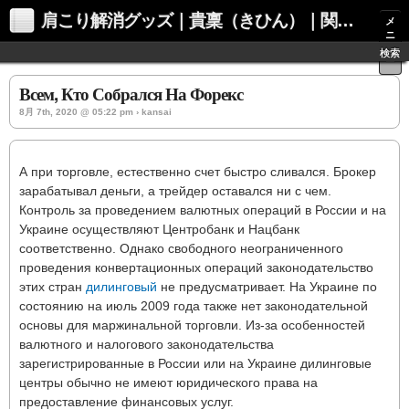
肩こり解消グッズ｜貴稟（きひん）｜関西化学株式会社
メ
ニ
ュ
検索
ー
Всем, Кто Собрался На Форекс
8月 7th, 2020 @ 05:22 pm › kansai
А при торговле, естественно счет быстро сливался. Брокер
зарабатывал деньги, а трейдер оставался ни с чем.
Контроль за проведением валютных операций в России и на
Украине осуществляют Центробанк и Нацбанк
соответственно. Однако свободного неограниченного
проведения конвертационных операций законодательство
этих стран
дилинговый
не предусматривает. На Украине по
состоянию на июль 2009 года также нет законодательной
основы для маржинальной торговли. Из-за особенностей
валютного и налогового законодательства
зарегистрированные в России или на Украине дилинговые
центры обычно не имеют юридического права на
предоставление финансовых услуг.