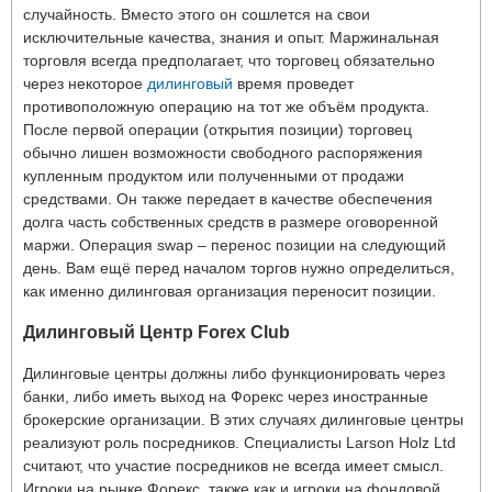
случайность. Вместо этого он сошлется на свои
исключительные качества, знания и опыт. Маржинальная
торговля всегда предполагает, что торговец обязательно
через некоторое
дилинговый
время проведет
противоположную операцию на тот же объём продукта.
После первой операции (открытия позиции) торговец
обычно лишен возможности свободного распоряжения
купленным продуктом или полученными от продажи
средствами. Он также передает в качестве обеспечения
долга часть собственных средств в размере оговоренной
маржи. Операция swap – перенос позиции на следующий
день. Вам ещё перед началом торгов нужно определиться,
как именно дилинговая организация переносит позиции.
Дилинговый Центр Forex Club
Дилинговые центры должны либо функционировать через
банки, либо иметь выход на Форекс через иностранные
брокерские организации. В этих случаях дилинговые центры
реализуют роль посредников. Специалисты Larson Holz Ltd
считают, что участие посредников не всегда имеет смысл.
Игроки на рынке Форекс, также как и игроки на фондовой