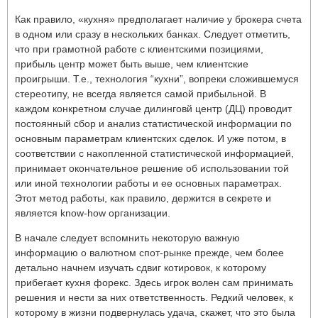
Как правило, «кухня» предполагает наличие у брокера счета
в одном или сразу в нескольких банках. Следует отметить,
что при грамотной работе с клиентскими позициями,
прибыль центр может быть выше, чем клиентские
проигрыши. Т.е., технология “кухни”, вопреки сложившемуся
стереотипу, не всегда является самой прибыльной. В
каждом конкретном случае дилинговй центр (ДЦ) проводит
постоянный сбор и анализ статистической информации по
основным параметрам клиентских сделок. И уже потом, в
соответствии с накопленной статистической информацией,
принимает окончательное решение об использовании той
или иной технологии работы и ее основных параметрах.
Этот метод работы, как правило, держится в секрете и
является know-how организации.
В начале следует вспомнить некоторую важную
информацию о валютном спот-рынке прежде, чем более
детально начнем изучать сдвиг котировок, к которому
прибегает кухня форекс. Здесь игрок волен сам принимать
решения и нести за них ответственность. Редкий человек, к
которому в жизни подвернулась удача, скажет, что это была