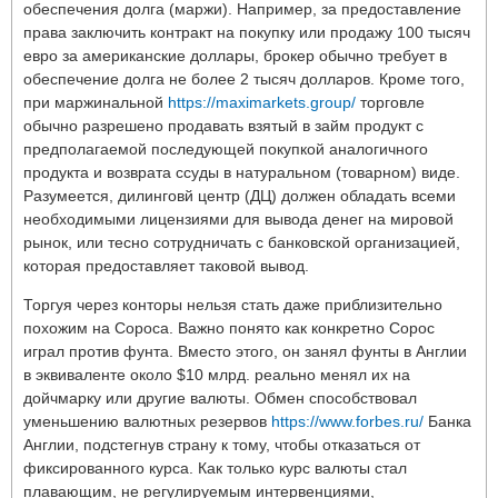
обеспечения долга (маржи). Например, за предоставление
права заключить контракт на покупку или продажу 100 тысяч
евро за американские доллары, брокер обычно требует в
обеспечение долга не более 2 тысяч долларов. Кроме того,
при маржинальной
https://maximarkets.group/
торговле
обычно разрешено продавать взятый в займ продукт с
предполагаемой последующей покупкой аналогичного
продукта и возврата ссуды в натуральном (товарном) виде.
Разумеется, дилинговй центр (ДЦ) должен обладать всеми
необходимыми лицензиями для вывода денег на мировой
рынок, или тесно сотрудничать с банковской организацией,
которая предоставляет таковой вывод.
Торгуя через конторы нельзя стать даже приблизительно
похожим на Сороса. Важно понято как конкретно Сорос
играл против фунта. Вместо этого, он занял фунты в Англии
в эквиваленте около $10 млрд. реально менял их на
дойчмарку или другие валюты. Обмен способствовал
уменьшению валютных резервов
https://www.forbes.ru/
Банка
Англии, подстегнув страну к тому, чтобы отказаться от
фиксированного курса. Как только курс валюты стал
плавающим, не регулируемым интервенциями,