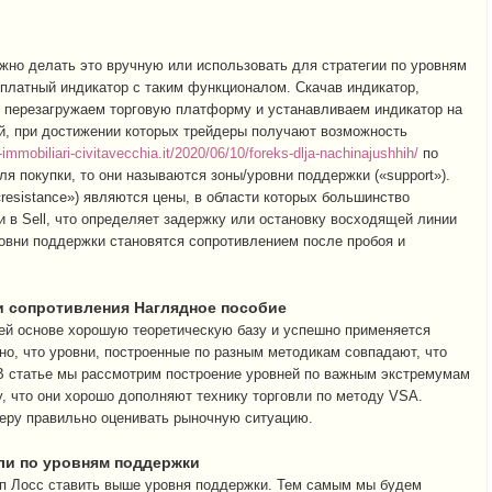
ожно делать это вручную или использовать для стратегии по уровням
платный индикатор с таким функционалом. Скачав индикатор,
, перезагружаем торговую платформу и устанавливаем индикатор на
ей, при достижении которых трейдеры получают возможность
immobiliari-civitavecchia.it/2020/06/10/foreks-dlja-nachinajushhih/
по
я покупки, то они называются зоны/уровни поддержки («support»).
resistance») являются цены, в области которых большинство
 в Sell, что определяет задержку или остановку восходящей линии
ровни поддержки становятся сопротивлением после пробоя и
и сопротивления Наглядное пособие
оей основе хорошую теоретическую базу и успешно применяется
но, что уровни, построенные по разным методикам совпадают, что
 В статье мы рассмотрим построение уровней по важным экстремумам
, что они хорошо дополняют технику торговли по методу VSA.
еру правильно оценивать рыночную ситуацию.
ли по уровням поддержки
оп Лосс ставить выше уровня поддержки. Тем самым мы будем