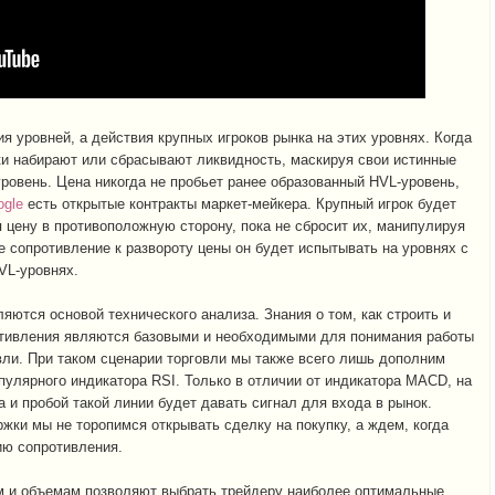
 уровней, а действия крупных игроков рынка на этих уровнях. Когда
ки набирают или сбрасывают ликвидность, маскируя свои истинные
ровень. Цена никогда не пробьет ранее образованный HVL-уровень,
ogle
есть открытые контракты маркет-мейкера. Крупный игрок будет
 цену в противоположную сторону, пока не сбросит их, манипулируя
 сопротивление к развороту цены он будет испытывать на уровнях с
VL-уровнях.
яются основой технического анализа. Знания о том, как строить и
отивления являются базовыми и необходимыми для понимания работы
овли. При таком сценарии торговли мы также всего лишь дополним
пулярного индикатора RSI. Только в отличии от индикатора MACD, на
а и пробой такой линии будет давать сигнал для входа в рынок.
жки мы не торопимся открывать сделку на покупку, а ждем, когда
ию сопротивления.
м и объемам позволяют выбрать трейдеру наиболее оптимальные