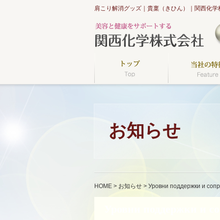
肩こり解消グッズ｜貴稟（きひん）｜関西化学
お知らせ
HOME
>
お知らせ
>
Уровни поддержки и сопр
Уровни поддержки и со