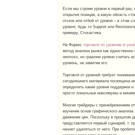
Если мы строим уровни в первый раз, 
открытия позиции, а какую область ст
отскок или отбой от уровня – в этом с
уровня, будь то Support или Resistanc
примеру, Cтохастика.
На Форекс
торговля по уровням in yout
метод анализа рынка как единственно
неплохо, но граалем уровни считать вс
уровень, не заметив его.
Торговля от уровней требует понимани
сегодняшнего материала посвящена им
определить какие уровни поддержки и 
просто локальные максимумы и миним
Многие трейдеры с пренебрежением отн
изучение основ графического анализа.
движение цен. Поскольку в прошлом д
представляется первый сценарий, т. п
начнет удаляться от него. При пробит