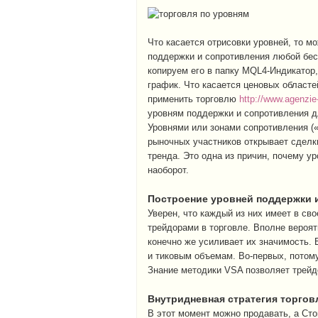
Что касается отрисовки уровней, то м
поддержки и сопротивления любой бес
копируем его в папку MQL4-Индикатор
график. Что касается ценовых област
применить торговлю
http://www.agenzie-
уровням поддержки и сопротивления дл
Уровнями или зонами сопротивления («
рыночных участников открывает сделки
тренда. Это одна из причин, почему у
наоборот.
Построение уровней поддержки 
Уверен, что каждый из них имеет в св
трейдорами в торговле. Вполне вероят
конечно же усиливает их значимость.
и тиковым объемам. Во-первых, потому
Знание методики VSA позволяет трейд
Внутридневная стратегия торгов
В этот момент можно продавать, а Ст