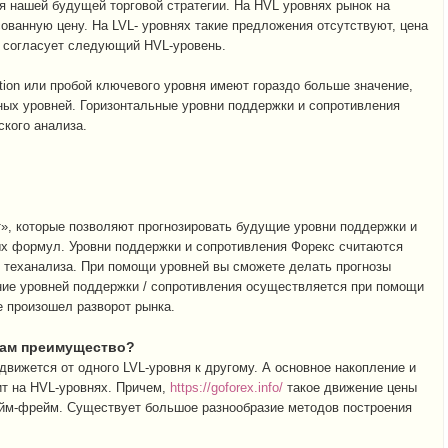
 нашей будущей торговой стратегии. На HVL уровнях рынок на
ованную цену. На LVL- уровнях такие предложения отсутствуют, цена
е согласует следующий HVL-уровень.
ction или пробой ключевого уровня имеют гораздо больше значение,
ных уровней. Горизонтальные уровни поддержки и сопротивления
ского анализа.
т», которые позволяют прогнозировать будущие уровни поддержки и
х формул. Уровни поддержки и сопротивления Форекс считаются
 теханализа. При помощи уровней вы сможете делать прогнозы
ие уровней поддержки / сопротивления осуществляется при помощи
е произошел разворот рынка.
нам преимущество?
 движется от одного LVL-уровня к другому. А основное накопление и
т на HVL-уровнях. Причем,
https://goforex.info/
такое движение цены
айм-фрейм. Существует большое разнообразие методов построения