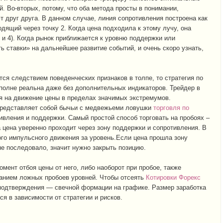
й. Во-вторых, потому, что оба метода просты в понимании,
 друг друга. В данном случае, линия сопротивления построена как
одящий через точку 2. Когда цена подходила к этому лучу, она
 и 4). Когда рынок приближается к уровню поддержки или
ь ставки» на дальнейшее развитие событий, и очень скоро узнать,
ся следствием поведенческих признаков в толпе, то стратегия по
полне реальна даже без дополнительных индикаторов. Трейдер в
я на движение цены в пределах значимых экстремумов.
представляет собой бычьи с медвежьеми ловушки
торговля по
ивления и поддержки. Самый простой способ торговать на пробоях –
а цена уверенно проходит через зону поддержки и сопротивления. В
го импульсного движения за уровень.Если цена прошла зону
е последовало, значит нужно закрыть позицию.
омент отбоя цены от него, либо наоборот при пробое, также
ванием ложных пробоев уровней. Чтобы отсеять
Котировки Форекс
подтверждения — свечной формации на графике. Размер заработка
я в зависимости от стратегии и рисков.