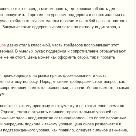
конечно же, не всегда можем понять, где хорошая область для
оит пропустить. Торговля по уровням поддержки и сопротивления на
лучае трейдер открывает сделки в расчете на отбой цены от важного
e. Закрытие таких ордеров выполняется по сигналу индикатора, к
ube
давно стала классикой, часть трейдеров воспринимает этот
 верный. В умелых руках поддержка и сопротивление отрабатывают
е же не стоит. Цена может как оформить отбой, так и пробить
я происходящего на рынке при их формировании, и часть
енно этому вопросу. Перед многими трейдерами стоит вопрос, как
сопротивления являются основными, а значит более важные, а какие
умы.
осятся к такому простому инструменту и не тратят свое время на
 Однако, сложно отрицать влияние горизонтальных уровней на
вижение здесь неоднократно останавливалось, то более вероятным
ри очередном подходе к такому уровню цена снова развернется и
ии подтвержденного уровня, как правило, следует сильное движение,