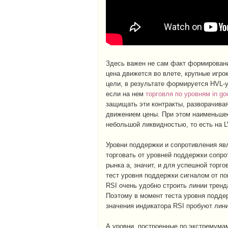
Здесь важен не сам факт формирования
цена движется во влете, крупные игро
цели, в результате формируется HVL-у
если на нем
торговля по уровням in go
защищать эти контракты, разворачивая
движением цены. При этом наименьшее
небольшой ликвидностью, то есть на L
Уровни поддержки и сопротивления явл
торговать от уровней поддержки сопр
рынка а, значит, и для успешной торг
тест уровня поддержки сигналом от по
RSI очень удобно строить линии тренд
Поэтому в момент теста уровня поддер
значения индикатора RSI пробуют лин
А уровни, построенные по экстремума