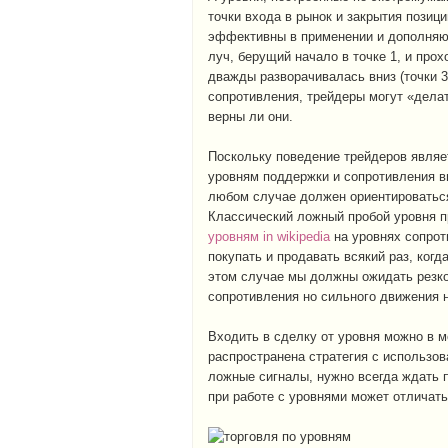
точки входа в рынок и закрытия позици
эффективны в применении и дополняют
луч, берущий начало в точке 1, и прох
дважды разворачивалась вниз (точки 3
сопротивления, трейдеры могут «делат
верны ли они.
Поскольку поведение трейдеров являет
уровням поддержки и сопротивления в
любом случае должен ориентироватьс
Классический ложный пробой уровня 
уровням in wikipedia
на уровнях сопрот
покупать и продавать всякий раз, когд
этом случае мы должны ожидать резко
сопротивления но сильного движения н
Входить в сделку от уровня можно в м
распространена стратегия с использо
ложные сигналы, нужно всегда ждать 
при работе с уровнями может отличатьс