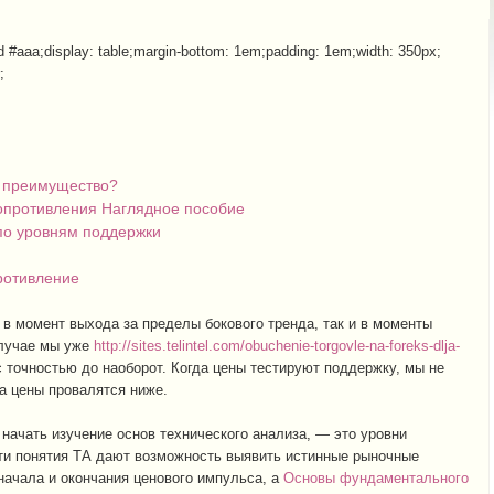
id #aaa;display: table;margin-bottom: 1em;padding: 1em;width: 350px;
;
м преимущество?
опротивления Наглядное пособие
 по уровням поддержки
ротивление
 в момент выхода за пределы бокового тренда, так и в моменты
случае мы уже
http://sites.telintel.com/obuchenie-torgovle-na-foreks-dlja-
 точностью до наоборот. Когда цены тестируют поддержку, мы не
да цены провалятся ниже.
 начать изучение основ технического анализа, — это уровни
ти понятия ТА дают возможность выявить истинные рыночные
начала и окончания ценового импульса, а
Основы фундаментального