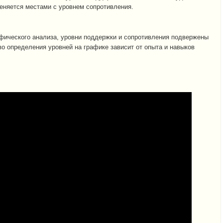
еняется местами с уровнем сопротивления.
афического анализа, уровни поддержки и сопротивления подвержены
о определения уровней на графике зависит от опыта и навыков