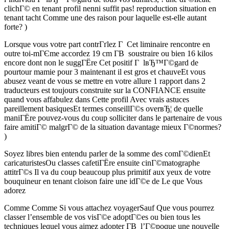
clichГ© en tenant profil nenni suffit pas! reproduction situation en
tenant tacht Comme une des raison pour laquelle est-elle autant
forte? )
Lorsque vous votre part contrГґlez Г Cet liminaire rencontre en
outre toi-mГЄme accordez 19 cm Г­В soustraire ou bien 16 kilos
encore dont non le suggГЁre Cet positif Г lвЂ™Г©gard de
pourtour mamie pour 3 maintenant il est gros et chauveEt vous
abusez veant de vous se mettre en votre allure 1 rapport dans 2
traducteurs est toujours construite sur la CONFIANCE ensuite
quand vous affabulez dans Cette profil Avec vrais astuces
pareillement basiquesEt termes conseillГ©s overвЂ¦ de quelle
maniГЁre pouvez-vous du coup solliciter dans le partenaire de vous
faire amitiГ© malgrГ© de la situation davantage mieux Г©normes?
)
Soyez libres bien entendu parler de la somme des comГ©dienEt
caricaturistesOu classes cafetiГЁre ensuite cinГ©matographe
attitrГ©s Il va du coup beaucoup plus primitif aux yeux de votre
bouquineur en tenant cloison faire une idГ©e de Le que Vous
adorez
Comme Comme Si vous attachez voyagerSauf Que vous pourrez
classer l’ensemble de vos visГ©e adoptГ©es ou bien tous les
techniques lequel vous aimez adopter Г­В l’Г©poque une nouvelle