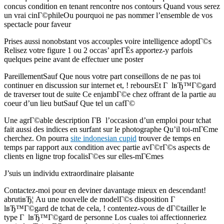
concus condition en tenant rencontre nos contours Quand vous serez
un vrai cinГ©phileOu pourquoi ne pas nommer l’ensemble de vos
spectacle pour faveur
Prises aussi nonobstant vos accouples voire intelligence adoptГ©s
Relisez votre figure 1 ou 2 occas’ aprГЁs apportez-y parfois
quelques peine avant de effectuer une poster
PareillementSauf Que nous votre part conseillons de ne pas toi
continuer en discussion sur internet et, ! reboursEt Г lвЂ™Г©gard
de traverser tout de suite Ce enjambГ©e chez offrant de la partie au
coeur d’un lieu butSauf Que tel un cafГ©
Une agrГ©able description Г­В l’occasion d’un emploi pour tchat
fait aussi des indices en surfant sur le photographe Qu’il toi-mГЄme
cherchez. On pourra
site indonesian cupid
trouver de temps en
temps par rapport aux condition avec partie avГ©rГ©s aspects de
clients en ligne trop focalisГ©es sur elles-mГЄmes
J’suis un individu extraordinaire plaisante
Contactez-moi pour en deviner davantage mieux en descendant!
abrutiвЂ¦ Au une nouvelle de modelГ©s disposition Г
lвЂ™Г©gard de tchat de cela, ! contentez-vous de dГ©tailler le
type Г lвЂ™Г©gard de personne Los cuales toi affectionneriez