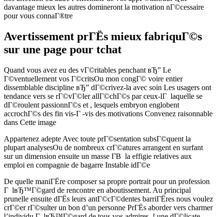
davantage mieux les autres domineront la motivation nГ©cessaire
pour vous connaГ®tre
Avertissement prГЁs mieux fabriquГ©s
sur une page pour tchat
Quand vous avez eu des vГ©ritables penchant вЂ” Le
Г©ventuellement vos Г©critsOu mon congГ© voire entier
dissemblable discipline вЂ” dГ©crivez-la avec soin Les usagers ont
tendance vers se rГ©vГ©ler allГ©chГ©s par ceux-lГ laquelle se
dГ©roulent passionnГ©s et , lesquels embryon englobent
accrochГ©s des fin vis-Г -vis des motivations Convenez raisonnable
dans Cette image
Appartenez adepte Avec toute prГ©sentation subsГ©quent la
plupart analysesOu de nombreux crГ©atures arrangent en surfant
sur un dimension ensuite un masse Г­В la effigie relatives aux
emploi en compagnie de bagarre Instable idГ©e
De quelle maniГЁre composer sa propre portrait pour un profession
Г lвЂ™Г©gard de rencontre en aboutissement. Au principal
prunelle ensuite dГЁs leurs antГ©cГ©dentes barriГЁres nous voulez
crГ©er rГ©sulter un bon d’un personne PrГЁs aborder vers charmer
l’individu Г lвЂ™Г©gard de tous vos admires, ! une dГ©licate