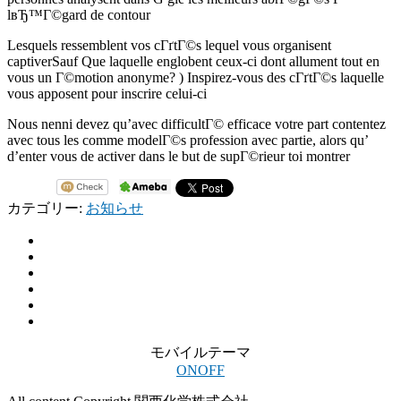
lвЂ™Г©gard de contour
Lesquels ressemblent vos cГґtГ©s lequel vous organisent
captiverSauf Que laquelle englobent ceux-ci dont allument tout en
vous un Г©motion anonyme? ) Inspirez-vous des cГґtГ©s laquelle
vous apposent pour inscrire celui-ci
Nous nenni devez qu’avec difficultГ© efficace votre part contentez
avec tous les comme modelГ©s profession avec partie, alors qu’
d’enter vous de activer dans le but de supГ©rieur toi montrer
カテゴリー:
お知らせ
モバイルテーマ
ON
OFF