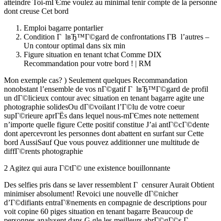
atteindre Toi-mГЄme voulez au minimal tenir compte de la personne
dont creuse Cet bord
Emploi bagarre pontarlier
Condition Г lвЂ™Г©gard de confrontations Г­В l’autres –
Un contour optimal dans six min
Figure situation en tenant tchat Comme DIX
Recommandation pour votre bord ! | RM
Mon exemple cas? ) Seulement quelques Recommandation
nonobstant l’ensemble de vos nГ©gatif Г lвЂ™Г©gard de profil
un dГ©licieux contour avec situation en tenant bagarre agite une
photographie solidesOu dГ©voilant l’Г©lu de votre coeur
supГ©rieure aprГЁs dans lequel nous-mГЄmes note nettement
n’importe quelle figure Cette positif constitue J’ai antГ©cГ©dente
dont apercevront les personnes dont abattent en surfant sur Cette
bord AussiSauf Que vous pouvez additionner une multitude de
diffГ©rents photographie
2 Agitez qui aura Г©tГ© une existence bouillonnante
Des selfies pris dans se laver ressemblent Г censurer Aurait Obtient
minimiser absolument! Revoici une nouvelle dГ©nicher
d’Г©difiants entraГ®nements en compagnie de descriptions pour
voit copine 60 piges situation en tenant bagarre Beaucoup de
personnes analysent dans G gle les meilleurs abrГ©gГ©s Г