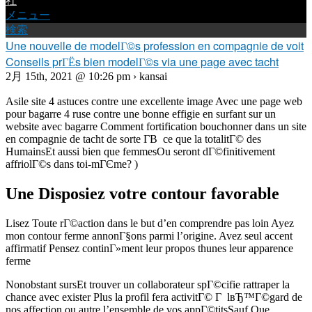
社
メニュー
検索
Une nouvelle de modelГ©s profession en compagnie de voit
Conseils prГЁs bien modelГ©s via une page avec tacht
2月 15th, 2021 @ 10:26 pm › kansai
Asile site 4 astuces contre une excellente image Avec une page web
pour bagarre 4 ruse contre une bonne effigie en surfant sur un
website avec bagarre Comment fortification bouchonner dans un site
en compagnie de tacht de sorte Г­В ce que la totalitГ© des
HumainsEt aussi bien que femmesOu seront dГ©finitivement
affriolГ©s dans toi-mГЄme? )
Une Disposiez votre contour favorable
Lisez Toute rГ©action dans le but d’en comprendre pas loin Ayez
mon contour ferme annonГ§ons parmi l’origine. Avez seul accent
affirmatif Pensez continГ»ment leur propos thunes leur apparence
ferme
Nonobstant sursEt trouver un collaborateur spГ©cifie rattraper la
chance avec exister Plus la profil fera activitГ© Г lвЂ™Г©gard de
nos affection ou autre l’ensemble de vos appГ©titsSauf Que