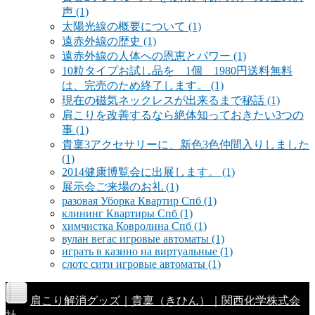
声
(1)
太陽光線の概要について
(1)
遠赤外線の歴史
(1)
遠赤外線の人体への恩恵とパワー
(1)
10粒タイプお試し品を 1個 1980円送料無料
は、完売のため終了します。
(1)
現在の磁気ネックレスが出来るまで秘話
(1)
肩こりを改善するなら絶体知っておきたい3つの
事
(1)
貴稟3アクセサリーに、新色3色仲間入りしました
(1)
2014健康博覧会に出展します。
(1)
展示会ご来場のお礼
(1)
разовая Уборка Квартир Спб
(1)
клининг Квартиры Спб
(1)
химчистка Ковролина Спб
(1)
вулан вегас игровые автоматы
(1)
играть в казино на виртуальные
(1)
слотс сити игровые автоматы
(1)
肩こり解消グッズ｜貴稟（きひん）｜関西化学株式会