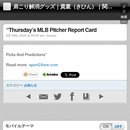
肩こり解消グッズ｜貴稟（きひん）｜関西化学株式会社
メ
ニ
ュ
検索
ー
“Thursday’s MLB Pitcher Report Card
8月 29th, 2019 @ 09:00 am › kansai
Picks And Predictions”
Read more:
sport24ore.com
カテゴリー:
お知らせ
モバイルテーマ
ON
OFF