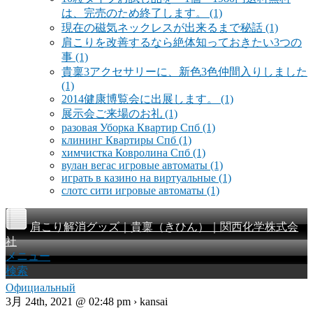
は、完売のため終了します。
(1)
現在の磁気ネックレスが出来るまで秘話
(1)
肩こりを改善するなら絶体知っておきたい3つの
事
(1)
貴稟3アクセサリーに、新色3色仲間入りしました
(1)
2014健康博覧会に出展します。
(1)
展示会ご来場のお礼
(1)
разовая Уборка Квартир Спб
(1)
клининг Квартиры Спб
(1)
химчистка Ковролина Спб
(1)
вулан вегас игровые автоматы
(1)
играть в казино на виртуальные
(1)
слотс сити игровые автоматы
(1)
肩こり解消グッズ｜貴稟（きひん）｜関西化学株式会
社
メニュー
検索
Официальный
3月 24th, 2021 @ 02:48 pm › kansai