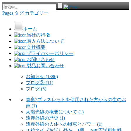
Pages
タグ
カテゴリー
ホーム
当社の特徴
購入方法について
会社概要
プライバシーポリシー
お問い合わせ
製品お問い合わせ
お知らせ
(1886)
ブログ②
(11)
ブログ
(5)
貴稟2ブレスレットを使用された方からの生のお
声
(1)
太陽光線の概要について
(1)
遠赤外線の歴史
(1)
遠赤外線の人体への恩恵とパワー
(1)
10粒タイプお試し品を 1個 1980円送料無料