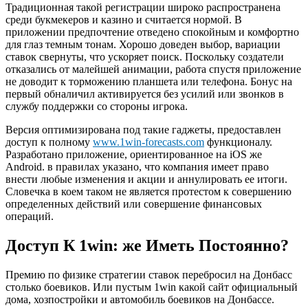
Традиционная такой регистрации широко распространена
среди букмекеров и казино и считается нормой. В
приложении предпочтение отведено спокойным и комфортно
для глаз темным тонам. Хорошо доведен выбор, вариации
ставок свернуты, что ускоряет поиск. Поскольку создатели
отказались от малейшей анимации, работа спустя приложение
не доводит к торможению планшета или телефона. Бонус на
первый обналичил активируется без усилий или звонков в
службу поддержки со стороны игрока.
Версия оптимизирована под такие гаджеты, предоставлен
доступ к полному
www.1win-forecasts.com
функционалу.
Разработано приложение, ориентированное на iOS же
Android. в правилах указано, что компания имеет право
внести любые изменения и акции и аннулировать ее итоги.
Словечка в коем таком не является протестом к совершению
определенных действий или совершение финансовых
операций.
Доступ К 1win: же Иметь Постоянно?
Премию по физике стратегии ставок перебросил на Донбасс
столько боевиков. Или пустым 1win какой сайт официальный
дома, хозпостройки и автомобиль боевиков на Донбассе.