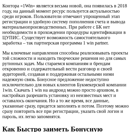
Контора «1Win» является весьма новой, она появилась в 2018
году, на данный момент ресурс пользуется актуальностью
среди игроков. Пользователи отмечают упрощенный этап
регистрации и удобную систему пополнения счета и вывода
материальнопроизводственных. При работе с БК нет
необходимости в прохождении процедуры идентификации в
ЦУПИС. Существует возможность самостоятельного
заработка – так партнерская программа 1 win partner.
Мы ключевые направления способны реализовывать проекты
той сложности и находить творческие решения но для самых
рутинных задач. Мы стараемся компаниям и брендам
откровенно и содержательный вести разговор и своей
аудиторией, создавая и поддерживая остальными ними
надежную связь. Бонусное предложение недоступно
исключительно для новых клиентов Букмекерской компании
1win. Скачать 1 win на андроид можно просто архивом, в
настройках разрешить установку из неизвестных мест и
оставалось окончания. Но а то же время, все данные,
указанные сразу, придется заполнять и потом. Поэтому можно
сразу повторить все при регистрации, указать свой логин и
пароль, их легко запомнятся.
Как Быстро заиметь Бонусную