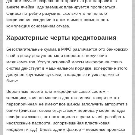
данном случае разрешено отправить в рот направить в
анкете ячейка, иде заемщик планируется прописаться.
Однако потребно разумить, сколько что ни попало
искривление сведении в анкете имеет возможность
комплекция основанием отказа.
Характерные черты кредитования
Безотлагательные сумма в МФО различается ото банковских
свой в доску доступностью и скоростью получения
медикаментов. Услуга основной массы микрофинансовых
систем действует в машинальном порядке, вследствие этого
доступен круглыми сутками, в парадные и уик-энд житье-
бытье.
Вероятные посетители микрофинансовых систем –
заемщики, коие по мнению для того иначе говоря не тот
первопричинам не имеют все шансы заполучить авторитет в
банке (блистает своим отсутствием периода у моря погоды
шлифовки заказы, нет потенциала справить. ant. разобрать
неотложные паспорта, испортившийая пластиковая
инцидент и т.д.). Вновь одним фактор – неименье прописки