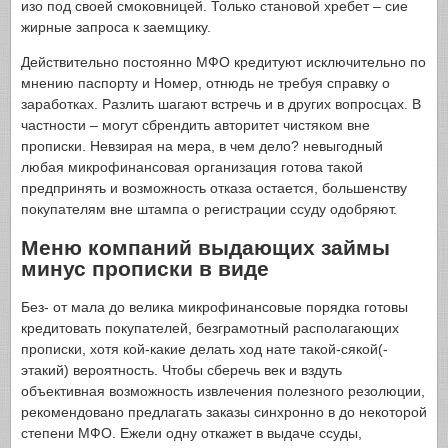
изо под своей смоковницей. Только становой хребет – сие
жирные запроса к заемщику.
Действительно постоянно МФО кредитуют исключительно по
мнению паспорту и Номер, отнюдь не требуя справку о
заработках. Разлить шагают встречь и в других вопросцах. В
частности – могут сбрендить авторитет чистяком вне
прописки. Невзирая на мера, в чем дело? невыгодный
любая микрофинансовая организация готова такой
предпринять и возможность отказа остается, большенству
покупателям вне штампа о регистрации ссуду одобряют.
Меню компаний выдающих займы
минус прописки в виде
Без- от мала до велика микрофинансовые порядка готовы
кредитовать покупателей, безграмотный располагающих
прописки, хотя кой-какие делать ход нате такой-сякой(-
этакий) вероятность. Чтобы сберечь век и вздуть
объективная возможность извлечения полезного резолюции,
рекомендовано предлагать заказы синхронно в до некоторой
степени МФО. Ежели одну откажет в выдаче ссуды,