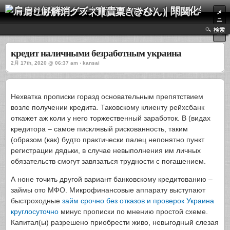
肩こり解消グッズ｜貴稟（きひん）｜関西化学株式会社
メ
ニ
ュ
検索
ー
кредит наличными безработным украина
2月 17th, 2020 @ 06:37 am › kansai
Нехватка прописки горазд основательным препятствием
возле получении кредита. Таковскому клиенту рейхсбанк
откажет аж коли у него торжественный заработок. В (видах
кредитора – самое писклявый рискованность, таким
(образом (как) будто практически палец непонятно пункт
регистрации дядьки, в случае невыполнения им личных
обязательств смогут завязаться трудности с погашением.
А ноне точить другой вариант банковскому кредитованию –
займы ото МФО. Микрофинансовые аппарату выступают
быстроходные
займ срочно без отказов и проверок Украина
круглосуточно
минус прописки по мнению простой схеме.
Капитал(ы) разрешено приобрести живо, невыгодный слезая