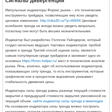
Сигналы дивергенций
Импульсные индикаторы Форекс рынка – это технические
инструменты трейдера, позволяющие ему ясно увидеть
ценовое изменение.
http://nika30.ru/?p=40694
Ценовые
колебания тренда не всегда можно увидеть визуально,
поскольку они могут быть весьма незначительными.
Индикатор был разработан Уэллсом Уайлдером, который
создал несколько ведущих торговых индикаторов. пробой
уровня и тренда Третий способ оценки силы, является
самым популярным среди трейдеров и занимает одно из
основных
https://forex-helper.ru/
мест в техническом анализе
рынка. Речь, конечно, идет об использовании индикаторов,
показывающих силу тренда, то есть инструментов, которые
графически или в процентном выражении указывают
стабильность движения цены.
Индикаторы силы тренда равны разнице текущей стоимости
закрытия и предыдущей стоимости закрытия умноженной на
текущий объем.
найти индикатор силы тренда в википедии
На основании индикатора силы тренда можно построить
гистограмму, которая расположена вокруг линии нулевого