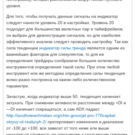
уровня.
Для того, чтобы получать данные сигналы на индикатор
следует нанести уровень 20 в настройках. Уровень 20
подходит для большинства валютных пар и таймфреймов,
он выбран для демонстрации сигналов, но для наиболее
эффективного анализа следует проводить настройку. Так как
сила тенденции
индикатор силы тренда
является одним из
важнейших факторов для спекулянтов, то для ее
определения трейдеры сообразили большое количество
инструментов определения такой силы. При этом любой
инструмент или же методика определения силы тенденция
всяко-разно построена на каком-либо количественном
параметре.
Зачастую, когда индикатор выше 50, тенденция начинает
затухать. При снижении активности расстояние между +DI и
—DI начинает сокращаться, а сам ADX падает.
http://southviewchristian.org/chto-govorjat-pro-770capital-
otzyvy-ot-realьnyh-2/
претерпевает изменения в диапазоне
от -100 до +100, все зависит от того ниже или выше
находиться стоимость по отношению к скользящим средним.