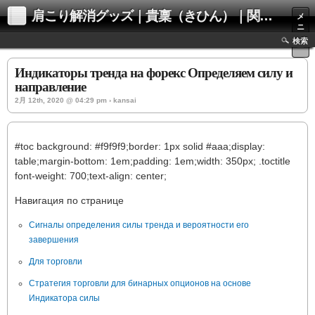
肩こり解消グッズ｜貴稟（きひん）｜関西化学株式会社
メ
ニ
ュ
検索
ー
Индикаторы тренда на форекс Определяем силу и
направление
2月 12th, 2020 @ 04:29 pm › kansai
#toc background: #f9f9f9;border: 1px solid #aaa;display:
table;margin-bottom: 1em;padding: 1em;width: 350px; .toctitle
font-weight: 700;text-align: center;
Навигация по странице
Сигналы определения силы тренда и вероятности его
завершения
Для торговли
Стратегия торговли для бинарных опционов на основе
Индикатора силы