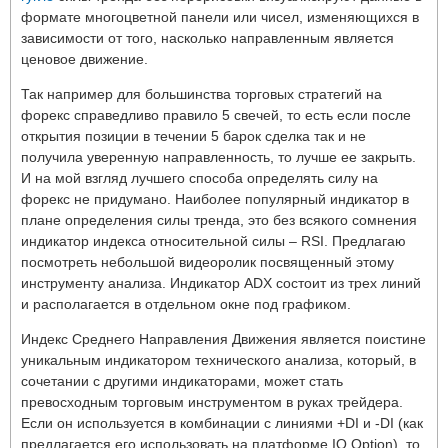
формате многоцветной панели или чисел, изменяющихся в
зависимости от того, насколько направленным является
ценовое движение.
Так например для большинства торговых стратегий на
форекс справедливо правило 5 свечей, то есть если после
открытия позиции в течении 5 барок сделка так и не
получила уверенную направленность, то лучше ее закрыть.
И на мой взгляд лучшего способа определять силу на
форекс не придумано. Наиболее популярный индикатор в
плане определения силы тренда, это без всякого сомнения
индикатор индекса относительной силы – RSI. Предлагаю
посмотреть небольшой видеоролик посвященный этому
инструменту анализа. Индикатор ADX состоит из трех линий
и располагается в отдельном окне под графиком.
Индекс Среднего Направления Движения является поистине
уникальным индикатором технического анализа, который, в
сочетании с другими индикаторами, может стать
превосходным торговым инструментом в руках трейдера.
Если он используется в комбинации с линиями +DI и -DI (как
предлагается его использовать на платформе IQ Option), то