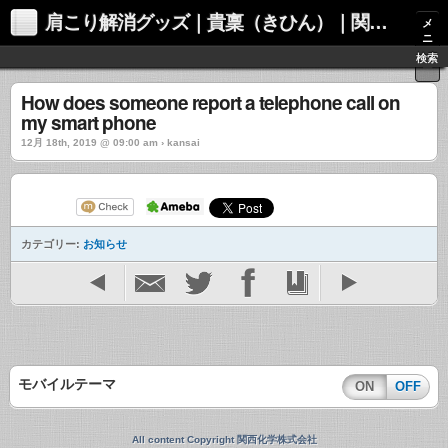
肩こり解消グッズ｜貴稟（きひん）｜関西化学株式会社
メ
ニ
ュ
検索
ー
How does someone report a telephone call on
my smart phone
12月 18th, 2019 @ 09:00 am › kansai
カテゴリー:
お知らせ
モバイルテーマ
ON
OFF
All content Copyright 関西化学株式会社