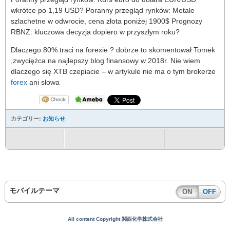
wkrótce po 1,19 USD? Poranny przegląd rynków: Metale
szlachetne w odwrocie, cena złota poniżej 1900$ Prognozy
RBNZ: kluczowa decyzja dopiero w przyszłym roku?
Dlaczego 80% traci na forexie ? dobrze to skomentował Tomek
,zwyciężca na najlepszy blog finansowy w 2018r. Nie wiem
dlaczego się XTB czepiacie – w artykule nie ma o tym brokerze
forex
ani słowa
カテゴリー:
お知らせ
モバイルテーマ
ON
OFF
All content Copyright 関西化学株式会社