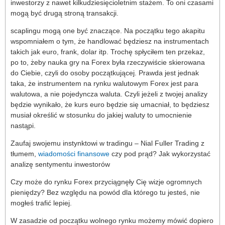
inwestorzy z nawet kilkudziesięcioletnim stażem. To oni czasami
mogą być drugą stroną transakcji.
scaplingu mogą one być znaczące. Na początku tego akapitu
wspomniałem o tym, że handlować będziesz na instrumentach
takich jak euro, frank, dolar itp. Trochę spłyciłem ten przekaz,
po to, żeby nauka gry na Forex była rzeczywiście skierowana
do Ciebie, czyli do osoby początkującej. Prawda jest jednak
taka, że instrumentem na rynku walutowym Forex jest para
walutowa, a nie pojedyncza waluta. Czyli jeżeli z twojej analizy
będzie wynikało, że kurs euro będzie się umacniał, to będziesz
musiał określić w stosunku do jakiej waluty to umocnienie
nastąpi.
Zaufaj swojemu instynktowi w tradingu – Nial Fuller Trading z
tłumem,
wiadomości finansowe
czy pod prąd? Jak wykorzystać
analizę sentymentu inwestorów
Czy może do rynku Forex przyciągnęły Cię wizje ogromnych
pieniędzy? Bez względu na powód dla którego tu jesteś, nie
mogłeś trafić lepiej.
W zasadzie od początku wolnego rynku możemy mówić dopiero