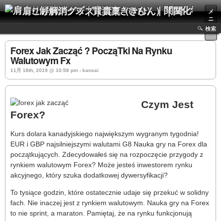
肩こり解消グッズ｜貴稟（きひん）｜関西化学株式会社
メ
ニ
ュ
検索
ー
Forex Jak Zacząć ? PocząTki Na Rynku
Walutowym Fx
11月 18th, 2019 @ 10:58 pm › kansai
Czym Jest
Forex?
Kurs dolara kanadyjskiego największym wygranym tygodnia!
EUR i GBP najsilniejszymi walutami G8 Nauka gry na Forex dla
początkujących. Zdecydowałeś się na rozpoczęcie przygody z
rynkiem walutowym Forex? Może jesteś inwestorem rynku
akcyjnego, który szuka dodatkowej dywersyfikacji?
To tysiące godzin, które ostatecznie udaje się przekuć w solidny
fach. Nie inaczej jest z rynkiem walutowym. Nauka gry na Forex
to nie sprint, a maraton. Pamiętaj, że na rynku funkcjonują