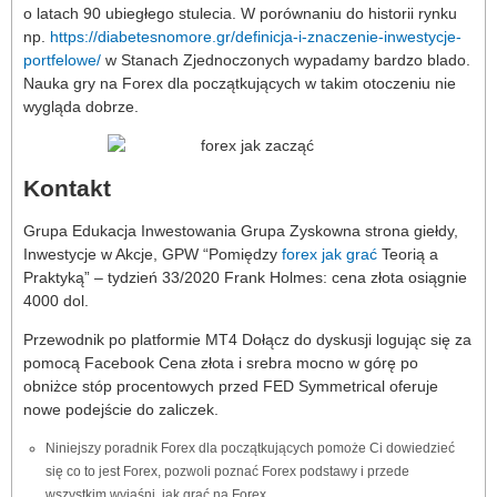
o latach 90 ubiegłego stulecia. W porównaniu do historii rynku
np.
https://diabetesnomore.gr/definicja-i-znaczenie-inwestycje-
portfelowe/
w Stanach Zjednoczonych wypadamy bardzo blado.
Nauka gry na Forex dla początkujących w takim otoczeniu nie
wygląda dobrze.
Kontakt
Grupa Edukacja Inwestowania Grupa Zyskowna strona giełdy,
Inwestycje w Akcje, GPW “Pomiędzy
forex jak grać
Teorią a
Praktyką” – tydzień 33/2020 Frank Holmes: cena złota osiągnie
4000 dol.
Przewodnik po platformie MT4 Dołącz do dyskusji logując się za
pomocą Facebook Cena złota i srebra mocno w górę po
obniżce stóp procentowych przed FED Symmetrical oferuje
nowe podejście do zaliczek.
Niniejszy poradnik Forex dla początkujących pomoże Ci dowiedzieć
się co to jest Forex, pozwoli poznać Forex podstawy i przede
wszystkim wyjaśni, jak grać na Forex.