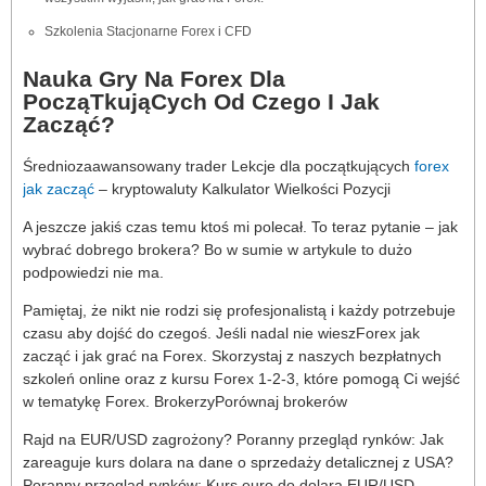
Szkolenia Stacjonarne Forex i CFD
Nauka Gry Na Forex Dla
PocząTkująCych Od Czego I Jak
Zacząć?
Średniozaawansowany trader Lekcje dla początkujących
forex
jak zacząć
– kryptowaluty Kalkulator Wielkości Pozycji
A jeszcze jakiś czas temu ktoś mi polecał. To teraz pytanie – jak
wybrać dobrego brokera? Bo w sumie w artykule to dużo
podpowiedzi nie ma.
Pamiętaj, że nikt nie rodzi się profesjonalistą i każdy potrzebuje
czasu aby dojść do czegoś. Jeśli nadal nie wieszForex jak
zacząć i jak grać na Forex. Skorzystaj z naszych bezpłatnych
szkoleń online oraz z kursu Forex 1-2-3, które pomogą Ci wejść
w tematykę Forex. BrokerzyPorównaj brokerów
Rajd na EUR/USD zagrożony? Poranny przegląd rynków: Jak
zareaguje kurs dolara na dane o sprzedaży detalicznej z USA?
Poranny przegląd rynków: Kurs euro do dolara EUR/USD