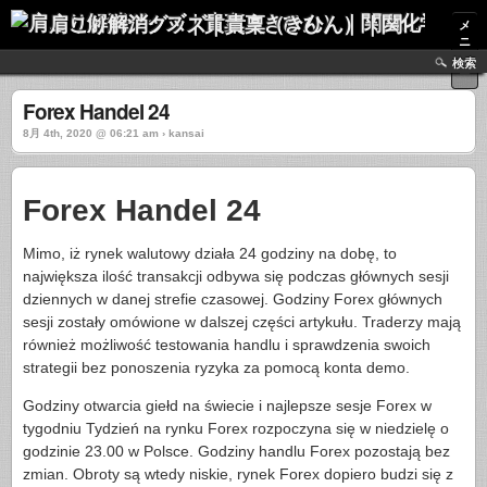
肩こり解消グッズ｜貴稟（きひん）｜関西化学株式会社
メ
ニ
ュ
検索
ー
Forex Handel 24
8月 4th, 2020 @ 06:21 am › kansai
Forex Handel 24
Mimo, iż rynek walutowy działa 24 godziny na dobę, to
największa ilość transakcji odbywa się podczas głównych sesji
dziennych w danej strefie czasowej. Godziny Forex głównych
sesji zostały omówione w dalszej części artykułu. Traderzy mają
również możliwość testowania handlu i sprawdzenia swoich
strategii bez ponoszenia ryzyka za pomocą konta demo.
Godziny otwarcia giełd na świecie i najlepsze sesje Forex w
tygodniu Tydzień na rynku Forex rozpoczyna się w niedzielę o
godzinie 23.00 w Polsce. Godziny handlu Forex pozostają bez
zmian. Obroty są wtedy niskie, rynek Forex dopiero budzi się z