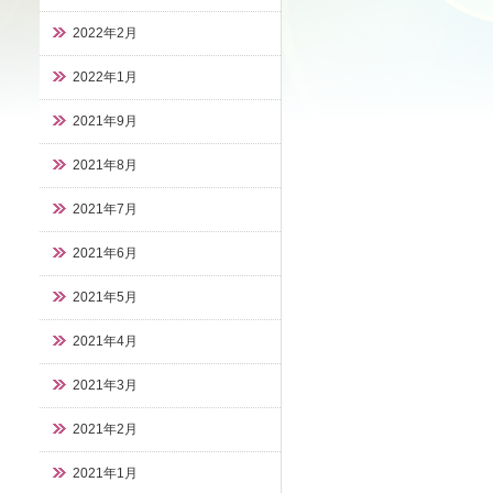
2022年2月
2022年1月
2021年9月
2021年8月
2021年7月
2021年6月
2021年5月
2021年4月
2021年3月
2021年2月
2021年1月