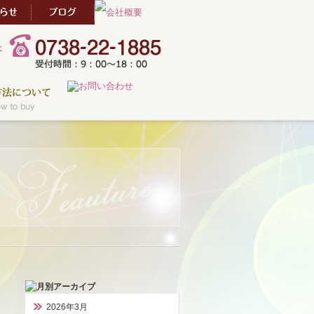
2026年3月