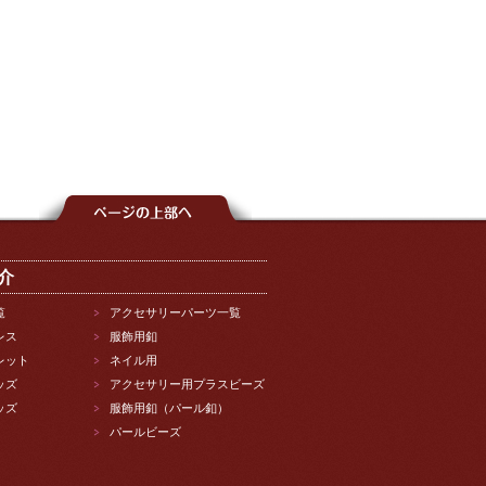
介
覧
アクセサリーパーツ一覧
レス
服飾用釦
レット
ネイル用
ッズ
アクセサリー用プラスビーズ
ッズ
服飾用釦（パール釦）
パールビーズ