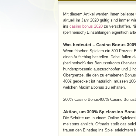
Mit diesem Artikel werden Ihnen beliebte
aktuell im Jahr 2020 gültig sind immer wi
ins
casino bonus 2020
zu verschaffen. Ni
(berlinerisch) Einzahlungen eigentlich ar
Was bedeutet – Casino Bonus 300%
Wenn frischen Spielern ein 300 Prozent B
einen Aufschlag bestellen. Dabei fallen d
(berlinerisch) das Benutzerkonto überwi
hundertprozentig auszuschöpfen und 1 hö
Obergrenze, die den zu erhaltenen Bonus
400€ gedeckelt ist natürlich, müssen 10
welchen Maximalbonus zu erhalten.
200% Casino Bonus400% Casino Bonus
Aktion, um 300% Spielcasino Bonus
Die Schritte um in einem Online Spielca
meistens ähnlich. Oftmals stellt das sol
frauen den Einstieg ins Spiel erleichtern 