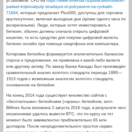
установили. CFD на
https://www.finversia.ru/publication/bitkoin-
padaet-kriptovalyuty-stradayut-ot-potryasenii-na-rynkakh-
71664
, которые предлагает Plus500, доступны для торговли
круглосуточно, включая выходные дни (кроме одного часа по
воскресеньям). Люди, которые хотят инвестировать в
биткоин, обычно должны сначала открыть цифровой
кошелек, то есть средство для покупки цифровой валюты
биткоин онлайн при помощи смартфона или компьютера.
Котировка биткойна формируется исключительно балансом
спроса и предложения, не привязана к какой-либо валюте
или другому активу. По заказу Банка Канады был произведён
сравнительный анализ золотого стандарта периода 1880—
1913 годов с возможным аналогом золотого стандарта,
основанном на биткойне.
На конец 2014 года существует множество сайтов с
«бесплатными» биткойнами («краны» биткойнов, англ.
Bitfinex была взломана 2 августа 2016 года, в результате чего
мошенникам удалось вывести BTC, что по курсу на тот
момент было эквивалентно приблизительно 65 млн
долларов. После непродолжительного простоя сервис