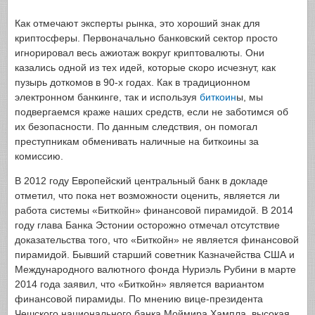
Как отмечают эксперты рынка, это хороший знак для
криптосферы. Первоначально банковский сектор просто
игнорировал весь ажиотаж вокруг криптовалюты. Они
казались одной из тех идей, которые скоро исчезнут, как
пузырь доткомов в 90-х годах. Как в традиционном
электронном банкинге, так и используя
биткоин
ы, мы
подвергаемся краже наших средств, если не заботимся об
их безопасности. По данным следствия, он помогал
преступникам обменивать наличные на биткоины за
комиссию.
В 2012 году Европейский центральный банк в докладе
отметил, что пока нет возможности оценить, является ли
работа системы «Биткойн» финансовой пирамидой. В 2014
году глава Банка Эстонии осторожно отмечал отсутствие
доказательства того, что «Биткойн» не является финансовой
пирамидой. Бывший старший советник Казначейства США и
Международного валютного фонда Нуриэль Рубини в марте
2014 года заявил, что «Биткойн» является вариантом
финансовой пирамиды. По мнению вице-президента
Чешского национального банка Моймира Хампла, высокая