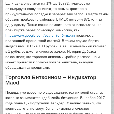
Если цена опустится на 1%, до $3772, платформа
ликвидирует вашу позицию, то есть закроет ее в
принудительном порядке и заберет ваш залог. В марте таким
образом трейдер платформы BitMEX потерял $71 млн за
одну сделку. Также важно помнить, что за использование
плеч биржа берет почасовую комиссию, как
https://www.google.com/search?q=биткоин
правило, с
плавающей процентной ставкой. В таком случае биржа
выдаст вам BTC на 100 рублей, а ваш изначальный капитал
в 1 рубль возьмет в качестве залога. История Добатса
показывает, что торговля активами крайне рискованна и
может привести к полной потере капитала, вынудив
обращаться за кредитами.
Торговля Биткоином – Индикатор
Macd
Правда, уже известно о задержаниях тех жителей страны,
которые занимаются «добычей» биткоинов. В ноябре 2017
года глава ЦБ Португалии Хельдер Розалино заявил, что
криптовалюты не могут быть признаны в качестве
официальных валют на основании того факта, что они не