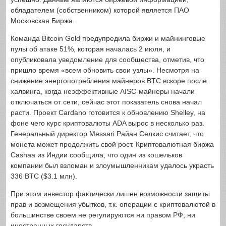
обладателем (собственником) которой является ПАО
Московская Биржа.
Команда Bitcoin Gold предупредила биржи и майнинговые
пулы об атаке 51%, которая началась 2 июля, и
опубликовала уведомление для сообщества, отметив, что
пришло время «всем обновить свои узлы». Несмотря на
снижение энергопотребления майнеров BTC вскоре после
халвинга, когда неэффективные AISC-майнеры начали
отключаться от сети, сейчас этот показатель снова начал
расти. Проект Cardano готовится к обновлению Shelley, на
фоне чего курс криптовалюты ADA вырос в несколько раз.
Генеральный директор Messari Райан Селкис считает, что
монета может продолжить свой рост. Криптовалютная биржа
Cashaa из Индии сообщила, что один из кошельков
компании был взломан и злоумышленникам удалось украсть
336 BTC ($3.1 млн).
При этом инвестор фактически лишен возможности защиты
прав и возмещения убытков, т.к. операции с криптовалютой в
большинстве своем не регулируются ни правом РФ, ни
иностранных государств.