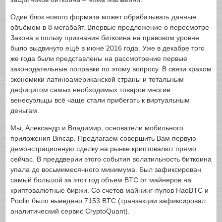
Один блок нового формата может обрабатывать данные
объёмом в 8 мегабайт. Впервые предложение о пересмотре
Закона в пользу признания биткоина на правовом уровне
было выдвинуто ещё в июне 2016 года. Уже в декабре того
же года были представлены на рассмотрение первые
законодательные поправки по этому вопросу. В связи крахом
экономики латиноамериканской страны и тотальным
дефицитом самых необходимых товаров многие
венесуэльцы всё чаще стали прибегать к виртуальным
деньгам.
Мы, Александр и Владимир, основатели мобильного
приложения Bincap. Предлагаем совершить Вам первую
демонстрационную сделку на рынке криптовалют прямо
сейчас. В преддверии этого события волатильность биткоина
упала до восьмимесячного минимума. Был зафиксирован
самый большой за этот год объем BTC от майнеров на
криптовалютные биржи. Со счетов майнинг-пулов HaoBTC и
Poolin было выведено 7153 BTC (транзакции зафиксировал
аналитический сервис CryptoQuant).