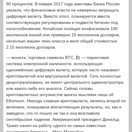
80 процентов. В январе 2017 года замглавы Банка России
указала, что финансовые власти не намерены запрещать
цифровую валюту. Вместо этого, планируется ввести
соответствующее регулирование и подвести биткоин под
налогообложение. Китайская полиция конфисковала 100
миллионов юаней или примерно 15 миллионов долларов,
несколько машин люкс-класса и вилл общей стоимостью
2.15 миллиона долларов.
— монета; торговые символы BTC, ₿) — пиринговая
система электронной наличности, использующая
одноимённую цифровую валюту, которую часто называют
криптовалютой или виртуальной валютой. Сеть полностью
децентрализована, не имеет центрального администратора
или какого-либо его аналога. Сейчас головы
криптовалютных энтузиастов заняты мыслями лишь об
Ethereum. Некогда славная криптовалюта, являясь второй по
величине, показывала впечатляющие результаты, но, как и
заведено, что-то пошло не так и она возглавила
сентябрьское падение. Американский президент Дональд
Трамп нанял на работу одного из самых известных
защитников биткоина – Мика Малвейни.