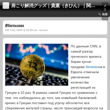
肩こり解消グッズ｜貴稟（きひん）｜関西化学株式会社
メ
ニ
ュ
検索
ー
#биткоин
2月 11th, 2020 @ 02:49 am › kansai
По данным CNN, в
самый разгар
греческого кризиса
биржи купли-
продажи
биткоин
ов в
Европе отмечали
увеличение
количества
регистраций из
Греции в 10 раз. В рамках самой Греции по сравнению с
тем, что наблюдалось до того, как новейший банковский
кризис в Греции поставил под угрозу абсолютно все
сбережения жителей страны, число трансакций возросло на