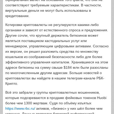
соответствуют требуемым характеристикам. В частности,
виртуальные деньги не могут быть использованы в
кредитовании.
Котировки криптовалюты не регулируются какими-либо
органами и зависят от естественного спроса и предложения.
Другие сочли, что крупный держатель биткоинов может
являться поставщиком кастодиальных услуг или
менеджером, управляющим цифровыми активами. Согласно
их версии, он решил разложить средства по множеству
кошельков из соображений безопасности либо для более
эффективного управления капиталом. Хранившиеся на этом
адресе биткоины на сумму свыше $184 млн были разосланы
по многочисленным другим адресам. Больше новостей о
криптовалютах вы найдете в нашем телеграм-канале РБК-
Крипто.
Всё это забрали у группы криптовалютных мошенников,
которые подозреваются в продаже фейковых токенов Huobi
более чем 1300 жертвам. Судя по объёму изъятых
https://www.rbc.ru/
активов, «бизнес» у них шёл более чем
успешно. Данные являются биржевой информацией,