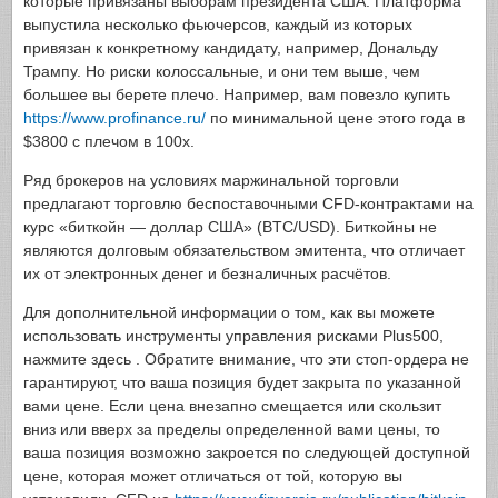
которые привязаны выборам президента США. Платформа
выпустила несколько фьючерсов, каждый из которых
привязан к конкретному кандидату, например, Дональду
Трампу. Но риски колоссальные, и они тем выше, чем
большее вы берете плечо. Например, вам повезло купить
https://www.profinance.ru/
по минимальной цене этого года в
$3800 c плечом в 100х.
Ряд брокеров на условиях маржинальной торговли
предлагают торговлю беспоставочными CFD-контрактами на
курс «биткойн — доллар США» (BTC/USD). Биткойны не
являются долговым обязательством эмитента, что отличает
их от электронных денег и безналичных расчётов.
Для дополнительной информации о том, как вы можете
использовать инструменты управления рисками Plus500,
нажмите здесь . Обратите внимание, что эти стоп-ордера не
гарантируют, что ваша позиция будет закрыта по указанной
вами цене. Если цена внезапно смещается или скользит
вниз или вверх за пределы определенной вами цены, то
ваша позиция возможно закроется по следующей доступной
цене, которая может отличаться от той, которую вы