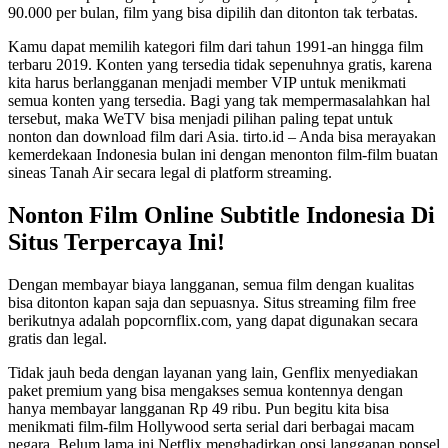
90.000 per bulan, film yang bisa dipilih dan ditonton tak terbatas.
Kamu dapat memilih kategori film dari tahun 1991-an hingga film
terbaru 2019. Konten yang tersedia tidak sepenuhnya gratis, karena
kita harus berlangganan menjadi member VIP untuk menikmati
semua konten yang tersedia. Bagi yang tak mempermasalahkan hal
tersebut, maka WeTV bisa menjadi pilihan paling tepat untuk
nonton dan download film dari Asia. tirto.id – Anda bisa merayakan
kemerdekaan Indonesia bulan ini dengan menonton film-film buatan
sineas Tanah Air secara legal di platform streaming.
Nonton Film Online Subtitle Indonesia Di
Situs Terpercaya Ini!
Dengan membayar biaya langganan, semua film dengan kualitas
bisa ditonton kapan saja dan sepuasnya. Situs streaming film free
berikutnya adalah popcornflix.com, yang dapat digunakan secara
gratis dan legal.
Tidak jauh beda dengan layanan yang lain, Genflix menyediakan
paket premium yang bisa mengakses semua kontennya dengan
hanya membayar langganan Rp 49 ribu. Pun begitu kita bisa
menikmati film-film Hollywood serta serial dari berbagai macam
negara. Belum lama ini Netflix menghadirkan opsi langganan ponsel