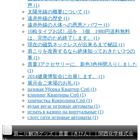
声
(1)
太陽光線の概要について
(1)
遠赤外線の歴史
(1)
遠赤外線の人体への恩恵とパワー
(1)
10粒タイプお試し品を 1個 1980円送料無料
は、完売のため終了します。
(1)
現在の磁気ネックレスが出来るまで秘話
(1)
肩こりを改善するなら絶体知っておきたい3つの
事
(1)
貴稟3アクセサリーに、新色3色仲間入りしました
(1)
2014健康博覧会に出展します。
(1)
展示会ご来場のお礼
(1)
разовая Уборка Квартир Спб
(1)
клининг Квартиры Спб
(1)
химчистка Ковролина Спб
(1)
вулан вегас игровые автоматы
(1)
играть в казино на виртуальные
(1)
слотс сити игровые автоматы
(1)
肩こり解消グッズ｜貴稟（きひん）｜関西化学株式会