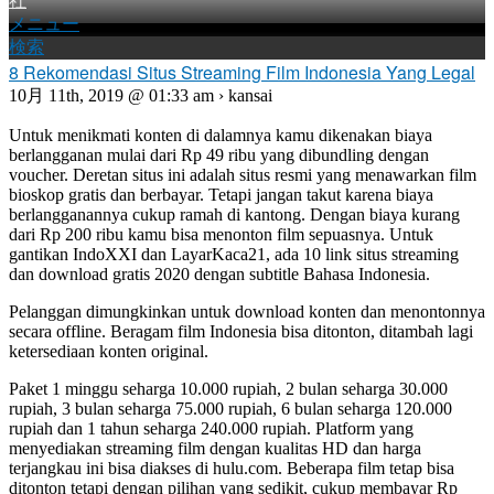
社
メニュー
検索
8 Rekomendasi Situs Streaming Film Indonesia Yang Legal
10月 11th, 2019 @ 01:33 am › kansai
Untuk menikmati konten di dalamnya kamu dikenakan biaya
berlangganan mulai dari Rp 49 ribu yang dibundling dengan
voucher. Deretan situs ini adalah situs resmi yang menawarkan film
bioskop gratis dan berbayar. Tetapi jangan takut karena biaya
berlangganannya cukup ramah di kantong. Dengan biaya kurang
dari Rp 200 ribu kamu bisa menonton film sepuasnya. Untuk
gantikan IndoXXI dan LayarKaca21, ada 10 link situs streaming
dan download gratis 2020 dengan subtitle Bahasa Indonesia.
Pelanggan dimungkinkan untuk download konten dan menontonnya
secara offline. Beragam film Indonesia bisa ditonton, ditambah lagi
ketersediaan konten original.
Paket 1 minggu seharga 10.000 rupiah, 2 bulan seharga 30.000
rupiah, 3 bulan seharga 75.000 rupiah, 6 bulan seharga 120.000
rupiah dan 1 tahun seharga 240.000 rupiah. Platform yang
menyediakan streaming film dengan kualitas HD dan harga
terjangkau ini bisa diakses di hulu.com. Beberapa film tetap bisa
ditonton tetapi dengan pilihan yang sedikit, cukup membayar Rp