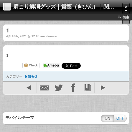
肩こり解消グッズ｜貴稟（きひん）｜関西化学株式会社
メ
ニ
ュ
検索
ー
1
4月 16th, 2021 @ 12:09 am › kansai
1
カテゴリー:
お知らせ
モバイルテーマ
ON
OFF